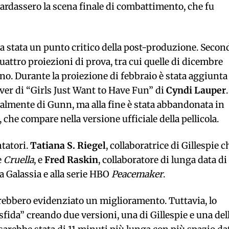
ardassero la scena finale di combattimento, che fu
a stata un punto critico della post-produzione. Secon
uattro proiezioni di prova, tra cui quelle di dicembre
no. Durante la proiezione di febbraio è stata aggiunta
cover di “Girls Just Want to Have Fun” di
Cyndi Lauper
zialmente di Gunn, ma alla fine è stata abbandonata in
che compare nella versione ufficiale della pellicola.
ntatori.
Tatiana S. Riegel
, collaboratrice di Gillespie c
e
Cruella
, e
Fred Raskin
, collaboratore di lunga data di
a Galassia e alla serie HBO
Peacemaker
.
vrebbero evidenziato un miglioramento. Tuttavia, lo
sfida” creando due versioni, una di Gillespie e una del