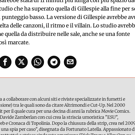
 sarebbe stata di 11 minuti più lunga con più spazio da
tudio che ha superato quella di Gillespie alla fine per s
unteggio basso. La versione di Gillespie avrebbe av
a delle canzoni, il ritmo e il villain. Lo studio avreb
e quella da distribuire nelle sale, anche se una fonte
osì marcate.
a a collaborare con alcuni siti e riviste specializzate in fumetti e
ione) tra le quali sono da citare Altrimondi e Cut-Up. Nel 2000
it per il quale cura per una decina di anni la rubrica Movie Comics.
Davide Zamberlan con cui crea la striscia umoristica "ESU",
b e Cronaca di Topolinia. Dopo la chiusura della strip, crea nel 200
 una spia per caso", disegnata da Fortunato Latella. Appassionato d