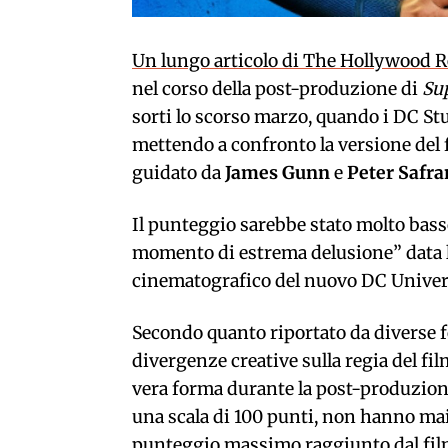
Un lungo articolo di The Hollywood 
nel corso della post-produzione di
Su
sorti lo scorso marzo, quando i DC St
mettendo a confronto la versione del 
guidato da
James Gunn
e
Peter Safra
Il punteggio sarebbe stato molto basso
momento di estrema delusione” data l
cinematografico del nuovo DC Universe
Secondo quanto riportato da diverse f
divergenze creative sulla regia del film
vera forma durante la post-produzione.
una scala di 100 punti, non hanno mai 
punteggio massimo raggiunto dal film 