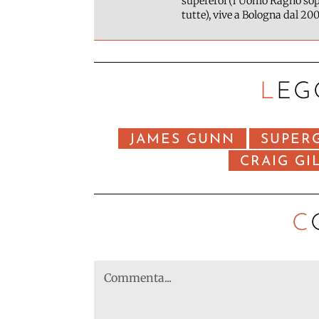
supereroi (l'Uomo Ragno sopr
tutte), vive a Bologna dal 200
LEG
JAMES GUNN
SUPER
CRAIG GI
C