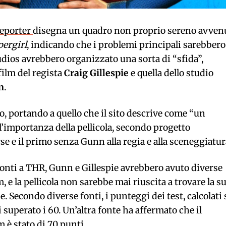
Reporter
disegna un quadro non proprio sereno avven
pergirl
, indicando che i problemi principali sarebbero
udios avrebbero organizzato una sorta di “sfida”,
film del regista
Craig Gillespie
e quella dello studio
n
.
, portando a quello che il sito descrive come “un
’importanza della pellicola, secondo progetto
 e il primo senza Gunn alla regia e alla sceneggiatur
onti a THR, Gunn e Gillespie avrebbero avuto diverse
, e la pellicola non sarebbe mai riuscita a trovare la s
 Secondo diverse fonti, i punteggi dei test, calcolati 
superato i 60. Un’altra fonte ha affermato che il
è stato di 70 punti.