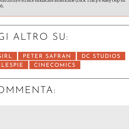
attutto) e strisce sindacate americane (Dick Tracy e Alley Oop su
6.
GI ALTRO SU:
GIRL
PETER SAFRAN
DC STUDIOS
LLESPIE
CINECOMICS
OMMENTA: