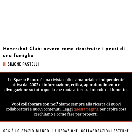
Hovershot Club: ovvero come ricostruire i pezzi di
una famiglia
DI
SIMONE RASTELLI
Lo Spazio Bianco
è una rivista online
amatoriale e indipendente
attiva
dal 2002
di
informazione
,
critica
,
approfondimento
e
divulgazione
su tutto quello che ruota attorno al mondo del
fumetto
.
Vuoi collaborare con noi?
Siamo sempre alla ricerca di nuovi
collaboratori e nuovi contenuti. Leggi
questa pagina
per capire cosa
cerchiamo e come fare per proporti.
COS’È LO SPAZIO BIANCO
LA REDAZIONE
COLLABORAZIONI ESTERNE