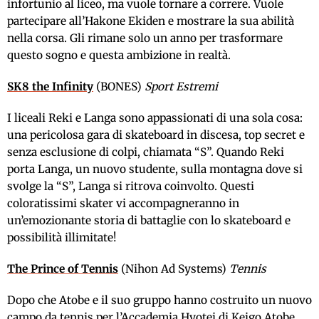
infortunio al liceo, ma vuole tornare a correre. Vuole
partecipare all’Hakone Ekiden e mostrare la sua abilità
nella corsa. Gli rimane solo un anno per trasformare
questo sogno e questa ambizione in realtà.
SK8 the Infinity
(BONES)
Sport Estremi
I liceali Reki e Langa sono appassionati di una sola cosa:
una pericolosa gara di skateboard in discesa, top secret e
senza esclusione di colpi, chiamata “S”. Quando Reki
porta Langa, un nuovo studente, sulla montagna dove si
svolge la “S”, Langa si ritrova coinvolto. Questi
coloratissimi skater vi accompagneranno in
un’emozionante storia di battaglie con lo skateboard e
possibilità illimitate!
The Prince of Tennis
(Nihon Ad Systems)
Tennis
Dopo che Atobe e il suo gruppo hanno costruito un nuovo
campo da tennis per l’Accademia Hyotei di Keigo Atobe,