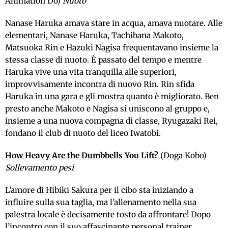
Animation Do)
Nuoto
Nanase Haruka amava stare in acqua, amava nuotare. Alle
elementari, Nanase Haruka, Tachibana Makoto,
Matsuoka Rin e Hazuki Nagisa frequentavano insieme la
stessa classe di nuoto. È passato del tempo e mentre
Haruka vive una vita tranquilla alle superiori,
improvvisamente incontra di nuovo Rin. Rin sfida
Haruka in una gara e gli mostra quanto è migliorato. Ben
presto anche Makoto e Nagisa si uniscono al gruppo e,
insieme a una nuova compagna di classe, Ryugazaki Rei,
fondano il club di nuoto del liceo Iwatobi.
How Heavy Are the Dumbbells You Lift?
(Doga Kobo)
Sollevamento pesi
L’amore di Hibiki Sakura per il cibo sta iniziando a
influire
sulla sua taglia, ma l’allenamento nella sua
palestra locale è decisamente tosto da affrontare! Dopo
l’incontro con il suo affascinante personal trainer,