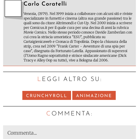
Carlo Coratelli
Venezia, (1979). Nel 1999 inizia a collaborare con alcuni siti e riviste
specializzate in fumetti e cinema (altra sua grande passione) tra le
quali sono da citare Altrimondi e Cut-Up. Nel 2000 inizia a scrivere
per Comicus.it per il quale cura per una decina di anni la rubrica
Movie Comics. Nello stesso periodo conosce Davide Zamberlan con
cui crea la striscia umoristica "ESU", pubblicata su
Cartaigienicaweb e Cronaca di Topolinia. Dopo la chiusura della
strip, crea nel 2009 "Frank Carter - Avventure di una spia per
caso", disegnata da Fortunato Latella. Appassionato di supereroi
(l'Uomo Ragno soprattutto) e strisce sindacate americane (Dick
Tracy e Alley Oop su tutte), vive a Bologna dal 2006.
LEGGI ALTRO SU:
CRUNCHYROLL
ANIMAZIONE
C
OMMENTA: