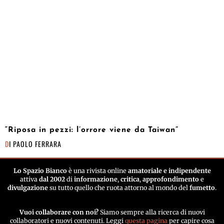
“Riposa in pezzi: l’orrore viene da Taiwan”
DI
PAOLO FERRARA
Lo Spazio Bianco
è una rivista online
amatoriale e indipendente
attiva
dal 2002
di
informazione
,
critica
,
approfondimento
e
divulgazione
su tutto quello che ruota attorno al mondo del
fumetto
.
Vuoi collaborare con noi?
Siamo sempre alla ricerca di nuovi
collaboratori e nuovi contenuti. Leggi
questa pagina
per capire cosa