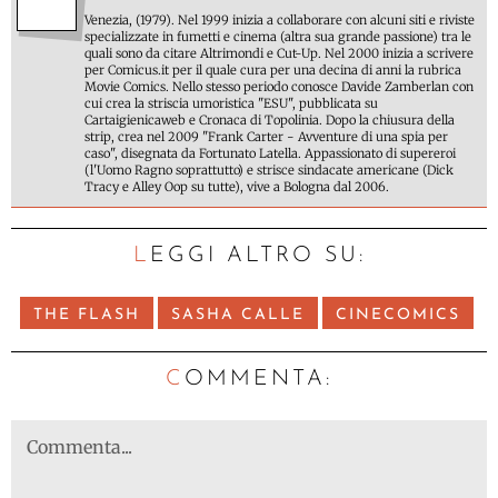
Venezia, (1979). Nel 1999 inizia a collaborare con alcuni siti e riviste
specializzate in fumetti e cinema (altra sua grande passione) tra le
quali sono da citare Altrimondi e Cut-Up. Nel 2000 inizia a scrivere
per Comicus.it per il quale cura per una decina di anni la rubrica
Movie Comics. Nello stesso periodo conosce Davide Zamberlan con
cui crea la striscia umoristica "ESU", pubblicata su
Cartaigienicaweb e Cronaca di Topolinia. Dopo la chiusura della
strip, crea nel 2009 "Frank Carter - Avventure di una spia per
caso", disegnata da Fortunato Latella. Appassionato di supereroi
(l'Uomo Ragno soprattutto) e strisce sindacate americane (Dick
Tracy e Alley Oop su tutte), vive a Bologna dal 2006.
LEGGI ALTRO SU:
THE FLASH
SASHA CALLE
CINECOMICS
C
OMMENTA: