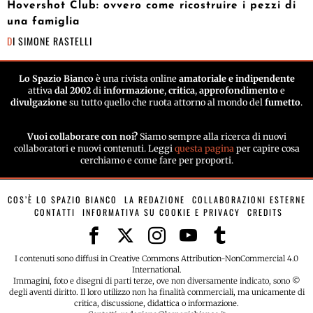
Hovershot Club: ovvero come ricostruire i pezzi di
una famiglia
DI
SIMONE RASTELLI
Lo Spazio Bianco
è una rivista online
amatoriale e indipendente
attiva
dal 2002
di
informazione
,
critica
,
approfondimento
e
divulgazione
su tutto quello che ruota attorno al mondo del
fumetto
.
Vuoi collaborare con noi?
Siamo sempre alla ricerca di nuovi
collaboratori e nuovi contenuti. Leggi
questa pagina
per capire cosa
cerchiamo e come fare per proporti.
COS’È LO SPAZIO BIANCO
LA REDAZIONE
COLLABORAZIONI ESTERNE
CONTATTI
INFORMATIVA SU COOKIE E PRIVACY
CREDITS
I contenuti sono diffusi in Creative Commons Attribution-NonCommercial 4.0
International.
Immagini, foto e disegni di parti terze, ove non diversamente indicato, sono ©
degli aventi diritto. Il loro utilizzo non ha finalità commerciali, ma unicamente di
critica, discussione, didattica o informazione.