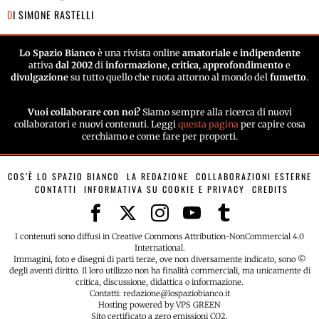
DI
SIMONE RASTELLI
Lo Spazio Bianco
è una rivista online
amatoriale e indipendente
attiva
dal 2002
di
informazione
,
critica
,
approfondimento
e
divulgazione
su tutto quello che ruota attorno al mondo del
fumetto
.
Vuoi collaborare con noi?
Siamo sempre alla ricerca di nuovi
collaboratori e nuovi contenuti. Leggi
questa pagina
per capire cosa
cerchiamo e come fare per proporti.
COS’È LO SPAZIO BIANCO
LA REDAZIONE
COLLABORAZIONI ESTERNE
CONTATTI
INFORMATIVA SU COOKIE E PRIVACY
CREDITS
I contenuti sono diffusi in Creative Commons Attribution-NonCommercial 4.0
International.
Immagini, foto e disegni di parti terze, ove non diversamente indicato, sono ©
degli aventi diritto. Il loro utilizzo non ha finalità commerciali, ma unicamente di
critica, discussione, didattica o informazione.
Contatti: redazione@lospaziobianco.it
Hosting powered by VPS GREEN
Sito certificato a zero emissioni CO2.