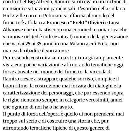
con lo chef Big Alfredo, Ramiro si ritrova in un turbine di
emozioni e situazioni paradossali. L’esordio della collana
Hicksville con cui Poliniani si affaccia al mondo del
fumetto è affidato a
Francesco “Frekt” Olivieri
e
Luca
Albanese
che imbastiscono una commedia romantica che
si muove nel (ed è indirizzata al) mondo della generazione
che va
dai 25 ai 35 anni
, in una Milano a cui Frekt non
manca di ribadire il suo amore.
Pur essendo costruita su una struttura già ampiamente
vista con poche variazioni e affrontando tematiche oggi
forse abusate nel mondo del fumetto, la vicenda di
Ramiro riesce a strappare qualche sorriso, complice il
buon ritmo, la costruzione mai forzata dei dialoghi e la
caratterizzazione dei personaggi, che pur essendo sopra
le righe rientrano sempre in categorie verosimili, amici
che ognuno di noi ha o ha avuto.
Il punto di forza dell’opera è quello di non prendersi mai
troppo sul serio e di costruire una storia che, pur
affrontando tematiche tipiche di questo genere di