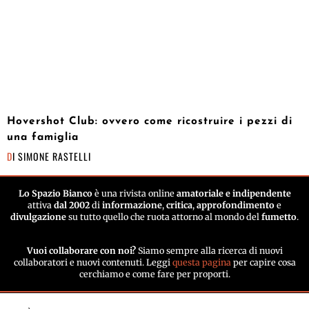
Hovershot Club: ovvero come ricostruire i pezzi di
una famiglia
DI
SIMONE RASTELLI
Lo Spazio Bianco
è una rivista online
amatoriale e indipendente
attiva
dal 2002
di
informazione
,
critica
,
approfondimento
e
divulgazione
su tutto quello che ruota attorno al mondo del
fumetto
.
Vuoi collaborare con noi?
Siamo sempre alla ricerca di nuovi
collaboratori e nuovi contenuti. Leggi
questa pagina
per capire cosa
cerchiamo e come fare per proporti.