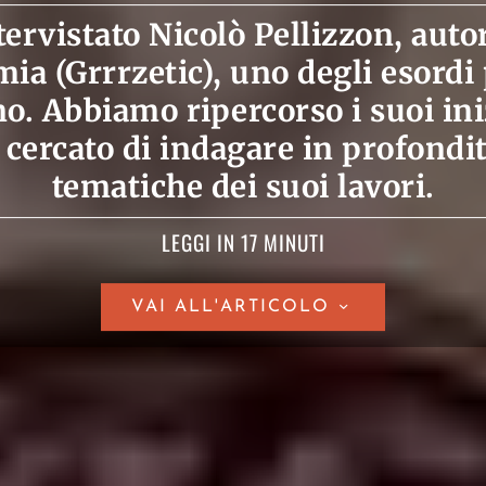
ervistato Nicolò Pellizzon, autor
ia (Grrrzetic), uno degli esordi 
no. Abbiamo ripercorso i suoi in
 cercato di indagare in profondi
tematiche dei suoi lavori.
LEGGI IN 17 MINUTI
VAI ALL'ARTICOLO