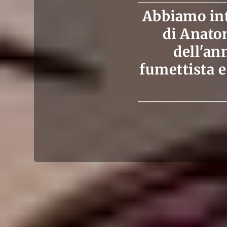
Abbiamo int
di Anatom
dell'an
fumettista e