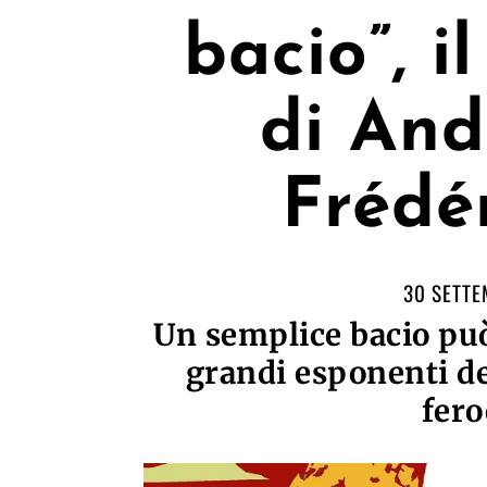
bacio”, i
di And
Frédé
30 SETTE
Un semplice bacio può
grandi esponenti de
fero