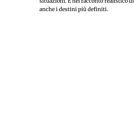
situazioni. E nel racconto realistico d
anche i destini più definiti.