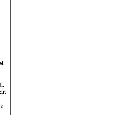
el
i,
zin
do