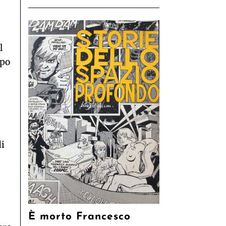
l
rpo
di
È morto Francesco