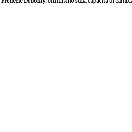
i
Frédéric Debomy
, ottimismo sulla capacità di cambi