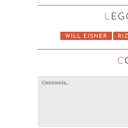
LEG
WILL EISNER
RI
C