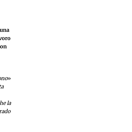
 una
avoro
con
ono
»
ta
he la
rado