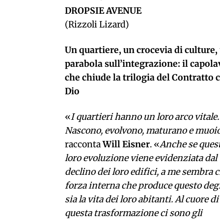
DROPSIE AVENUE
(Rizzoli Lizard)
Un quartiere, un crocevia di culture,
parabola sull’integrazione: i
l capol
che chiude la trilogia del Contratto 
Dio
«
I quartieri hanno un loro arco vitale.
Nascono, evolvono, maturano e muoi
racconta
Will Eisner
. «
Anche se ques
loro evoluzione viene evidenziata dal
declino dei loro edifici, a me sembra c
forza interna che produce questo deg
sia la vita dei loro abitanti. Al cuore di
questa trasformazione ci sono gli