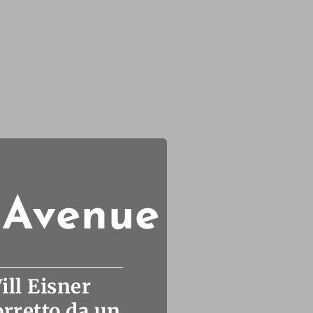
e Avenue
ill Eisner
rretto da un