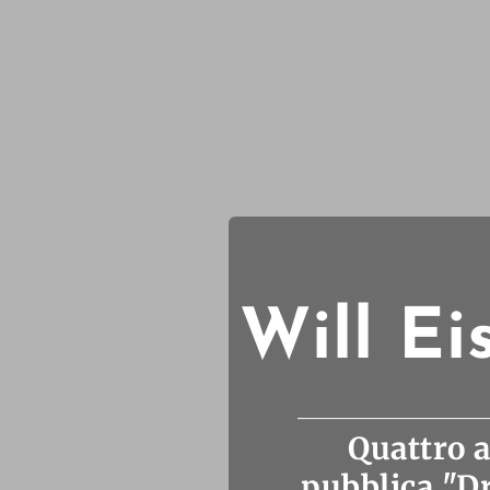
Will Ei
Quattro a
pubblica "D