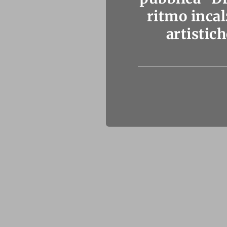
ritmo incal
artistich