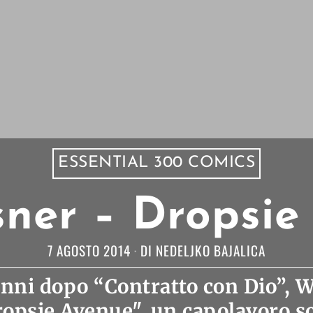
ESSENTIAL 300 COMICS
sner – Dropsi
7 AGOSTO 2014
DI
NEDELJKO BAJALICA
nni dopo “Contratto con Dio”, W
ropsie Avenue", un capolavoro so