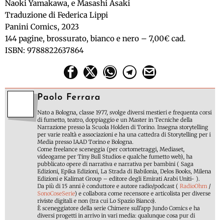
Naoki Yamakawa, e Masashi Asaki
Traduzione di Federica Lippi
Panini Comics, 2023
144 pagine, brossurato, bianco e nero – 7,00€ cad.
ISBN: 9788822637864
Paolo Ferrara
Nato a Bologna, classe 1977, svolge diversi mestieri e frequenta corsi
di fumetto, teatro, doppiaggio e un Master in Tecniche della
Narrazione presso la Scuola Holden di Torino. Insegna storytelling
per varie realtà e associazioni e ha una cattedra di Storytelling per i
Media presso IAAD Torino e Bologna.
Come freelance sceneggia (per cortometraggi, Mediaset,
videogame per Tiny Bull Studios e qualche fumetto web), ha
pubblicato opere di narrativa e narrativa per bambini ( Saga
Edizioni, Epika Edizioni, La Strada di Babilonia, Delos Books, Milena
Edizioni e Kalimat Group – editore degli Emirati Arabi Uniti- ).
Da più di 15 anni è conduttore e autore radio/podcast (
RadioOhm
/
SonoCoseSerie
) e collabora come recensore e articolista per diverse
riviste digitali e non (tra cui Lo Spazio Bianco).
È sceneggiatore della serie Chimere sull'app Jundo Comics e ha
diversi progetti in arrivo in vari media: qualunque cosa pur di