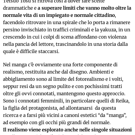
Tetsuo Tosu si ritrova così a dover fare scelte
drammatiche e
a superare limiti che vanno molto oltre la
normale vita di un impiegato e normale cittadino
,
facendolo ritrovare in una spirale che lo porta a rimanere
persino invischiato in traffici criminali e la yakuza, in un
crescendo in cui i colpi di scena affondano con violenza
nella pancia del lettore, trascinandolo in una storia dalla
quale è difficile staccarsi.
Nel manga c’è ovviamente una forte componente di
realismo, restituita anche dal disegno. Ambienti e
abbigliamento sono al limite del fotorealismo e i volti,
seppur resi da un segno pulito e con pochissimi tratti
oltre gli ovvi connotati, mantengono questo approccio.
Sono i connotati femminili, in particolare quelli di Reika,
la figlia del protagonista, ad allontanarsi da questa
ricerca e a farsi più vicini a canoni estetici “da “manga”,
ad esempio con gli occhi più grandi del normale.
Il realismo viene esplorato anche nelle singole situazioni