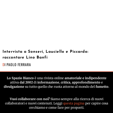
Intervista a Sonseri, Lauciello e Piccardo:
raccontare Lino Banfi
DI
PAOLO FERRARA
Lo Spazio Bianco
è una rivista online
amatoriale e indipendente
attiva
dal 2002
di
informazione
,
critica
,
approfondimento
e
divulgazione
su tutto quello che ruota attorno al mondo del
fumetto
.
Vuoi collaborare con noi?
Siamo sempre alla ricerca di nuovi
collaboratori e nuovi contenuti. Leggi
questa pagina
per capire cosa
cerchiamo e come fare per proporti.