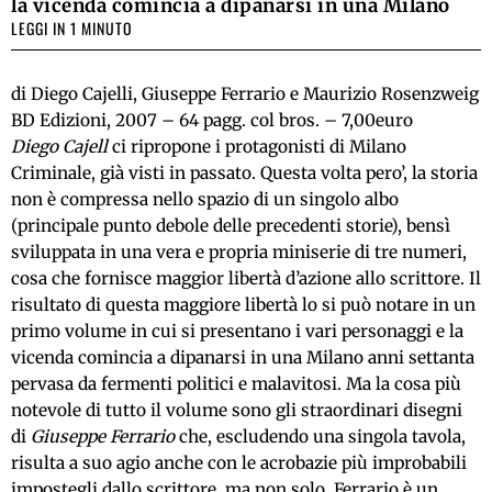
la vicenda comincia a dipanarsi in una Milano
LEGGI IN 1 MINUTO
di Diego Cajelli, Giuseppe Ferrario e Maurizio Rosenzweig
BD Edizioni, 2007 – 64 pagg. col bros. – 7,00euro
Diego Cajell
ci ripropone i protagonisti di Milano
Criminale, già visti in passato. Questa volta pero’, la storia
non è compressa nello spazio di un singolo albo
(principale punto debole delle precedenti storie), bensì
sviluppata in una vera e propria miniserie di tre numeri,
cosa che fornisce maggior libertà d’azione allo scrittore. Il
risultato di questa maggiore libertà lo si può notare in un
primo volume in cui si presentano i vari personaggi e la
vicenda comincia a dipanarsi in una Milano anni settanta
pervasa da fermenti politici e malavitosi. Ma la cosa più
notevole di tutto il volume sono gli straordinari disegni
di
Giuseppe Ferrario
che, escludendo una singola tavola,
risulta a suo agio anche con le acrobazie più improbabili
impostegli dallo scrittore, ma non solo. Ferrario è un