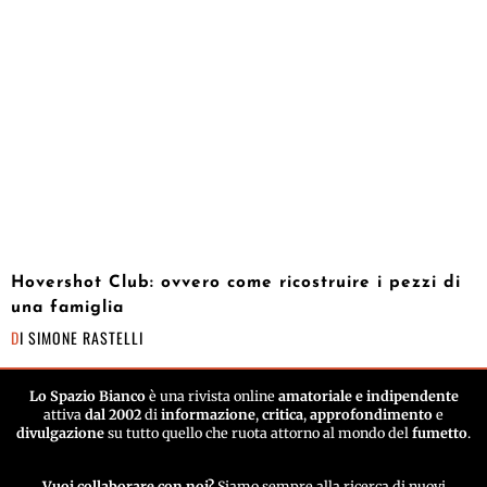
Hovershot Club: ovvero come ricostruire i pezzi di
una famiglia
DI
SIMONE RASTELLI
Lo Spazio Bianco
è una rivista online
amatoriale e indipendente
attiva
dal 2002
di
informazione
,
critica
,
approfondimento
e
divulgazione
su tutto quello che ruota attorno al mondo del
fumetto
.
Vuoi collaborare con noi?
Siamo sempre alla ricerca di nuovi