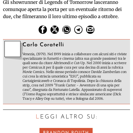
Gli showrunner di Legends of Tomorrow lasceranno
comunque aperta la porta per un eventuale ritorno dei
due, che filmeranno il loro ultimo episodio a ottobre.
Carlo Coratelli
Venezia, (1979). Nel 1999 inizia a collaborare con alcuni siti e riviste
specializzate in fumetti e cinema (altra sua grande passione) tra le
quali sono da citare Altrimondi e Cut-Up. Nel 2000 inizia a scrivere
per Comicus.it per il quale cura per una decina di anni la rubrica
Movie Comics. Nello stesso periodo conosce Davide Zamberlan con
cui crea la striscia umoristica "ESU", pubblicata su
Cartaigienicaweb e Cronaca di Topolinia. Dopo la chiusura della
strip, crea nel 2009 "Frank Carter - Avventure di una spia per
caso", disegnata da Fortunato Latella. Appassionato di supereroi
(l'Uomo Ragno soprattutto) e strisce sindacate americane (Dick
Tracy e Alley Oop su tutte), vive a Bologna dal 2006.
LEGGI ALTRO SU:
BRANDON ROUTH