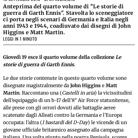
Anteprima del quarto volume di "Le storie di
guerra di Garth Ennis". Stavolta lo sceneggiatore
ci porta negli scenari di Germania e Italia negli
anni 1943 e 1944, coadiuvato dai disegni di John
Higgins e Matt Martin.
LEGGI IN 1 MINUTO
Giovedì 19 esce il quarto volume della collezione
Le
storie di guerra di Garth Ennis
.
Le due storie contenute in questo quarto volume sono
disegnate magistralmente da
John Higgins
e
Matt
Martin
. Raccontano una (
Castelli in aria
) la vicissitudini
dell’equipaggio di un b-17 dell’8° Air Force statunitense,
alle prese con gli orrori dovuti alle battaglie aeree
scatenate dagli Alleati contro la Germania e l’Europa
occupata: l’altra (
I bastardi del D-Day
) le vicende di un
giovane ufficiale britannico assegnato alla campagna
italiana. Una volta giunto nella nostra Penisola, scopre