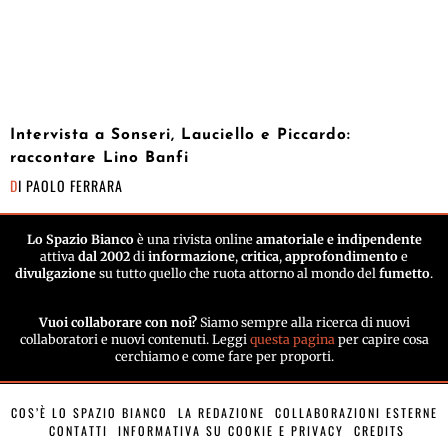
Intervista a Sonseri, Lauciello e Piccardo:
raccontare Lino Banfi
DI
PAOLO FERRARA
Lo Spazio Bianco
è una rivista online
amatoriale e indipendente
attiva
dal 2002
di
informazione
,
critica
,
approfondimento
e
divulgazione
su tutto quello che ruota attorno al mondo del
fumetto
.
Vuoi collaborare con noi?
Siamo sempre alla ricerca di nuovi
collaboratori e nuovi contenuti. Leggi
questa pagina
per capire cosa
cerchiamo e come fare per proporti.
COS’È LO SPAZIO BIANCO
LA REDAZIONE
COLLABORAZIONI ESTERNE
CONTATTI
INFORMATIVA SU COOKIE E PRIVACY
CREDITS