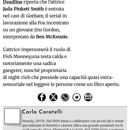
Deadline
riporta che l’attrice
Jada Pinkett Smith
è entrata
nel cast di
Gotham,
il serial in
lavorazione alla Fox incentrato
su un giovane Jim Gordon,
interpretato da
Ben McKenzie.
L’attrice impersonerà il ruolo di
Fish
Mooney
,una
testa calda
e
notoriamente una
sadica
gangster, nonchè
proprietaria
di
night club
che possiede una
capacità
quasi
extra-
sensoriale
nel
leggere
le persone come
un libro aperto
.
Carlo Coratelli
Venezia, (1979). Nel 1999 inizia a collaborare con alcuni siti e riviste
specializzate in fumetti e cinema (altra sua grande passione) tra le
quali sono da citare Altrimondi e Cut-Up. Nel 2000 inizia a scrivere