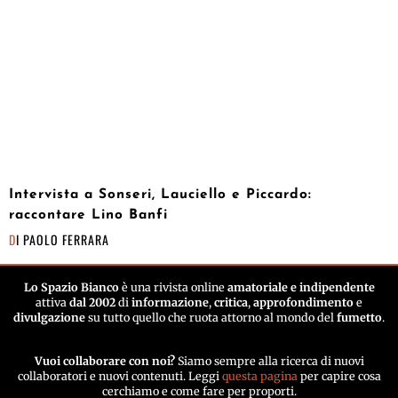
Intervista a Sonseri, Lauciello e Piccardo:
raccontare Lino Banfi
DI
PAOLO FERRARA
Lo Spazio Bianco
è una rivista online
amatoriale e indipendente
attiva
dal 2002
di
informazione
,
critica
,
approfondimento
e
divulgazione
su tutto quello che ruota attorno al mondo del
fumetto
.
Vuoi collaborare con noi?
Siamo sempre alla ricerca di nuovi
collaboratori e nuovi contenuti. Leggi
questa pagina
per capire cosa
cerchiamo e come fare per proporti.