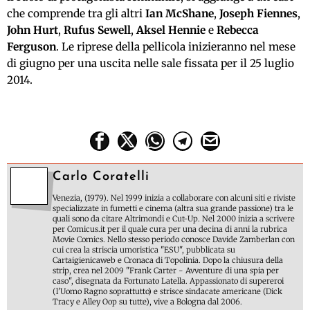
che comprende tra gli altri
Ian McShane
,
Joseph Fiennes
,
John Hurt
,
Rufus Sewell
,
Aksel Hennie
e
Rebecca
Ferguson
. Le riprese della pellicola inizieranno nel mese
di giugno per una uscita nelle sale fissata per il 25 luglio
2014.
Carlo Coratelli
Venezia, (1979). Nel 1999 inizia a collaborare con alcuni siti e riviste
specializzate in fumetti e cinema (altra sua grande passione) tra le
quali sono da citare Altrimondi e Cut-Up. Nel 2000 inizia a scrivere
per Comicus.it per il quale cura per una decina di anni la rubrica
Movie Comics. Nello stesso periodo conosce Davide Zamberlan con
cui crea la striscia umoristica "ESU", pubblicata su
Cartaigienicaweb e Cronaca di Topolinia. Dopo la chiusura della
strip, crea nel 2009 "Frank Carter - Avventure di una spia per
caso", disegnata da Fortunato Latella. Appassionato di supereroi
(l'Uomo Ragno soprattutto) e strisce sindacate americane (Dick
Tracy e Alley Oop su tutte), vive a Bologna dal 2006.