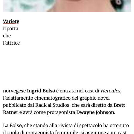
Variety
riporta
che
l’attrice
norvegese
Ingrid Bolsø
è entrata nel cast di
Hercules
,
l’adattamento cinematografico del graphic novel
pubblicato dai Radical Studios, che sarà diretto da
Brett
Ratner
e avrà come protagonista
Dwayne Johnson
.
La Bolsø, che stando alla rivista di spettacolo ha ottenuto
il ruolo di protagonista femminile, si aggiunge a un cast