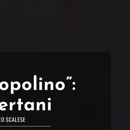
opolino”:
ertani
O SCALESE