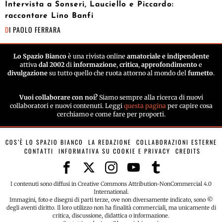
Intervista a Sonseri, Lauciello e Piccardo:
raccontare Lino Banfi
DI
PAOLO FERRARA
Lo Spazio Bianco
è una rivista online
amatoriale e indipendente
attiva
dal 2002
di
informazione
,
critica
,
approfondimento
e
divulgazione
su tutto quello che ruota attorno al mondo del
fumetto
.
Vuoi collaborare con noi?
Siamo sempre alla ricerca di nuovi
collaboratori e nuovi contenuti. Leggi
questa pagina
per capire cosa
cerchiamo e come fare per proporti.
COS’È LO SPAZIO BIANCO
LA REDAZIONE
COLLABORAZIONI ESTERNE
CONTATTI
INFORMATIVA SU COOKIE E PRIVACY
CREDITS
I contenuti sono diffusi in Creative Commons Attribution-NonCommercial 4.0
International.
Immagini, foto e disegni di parti terze, ove non diversamente indicato, sono ©
degli aventi diritto. Il loro utilizzo non ha finalità commerciali, ma unicamente di
critica, discussione, didattica o informazione.