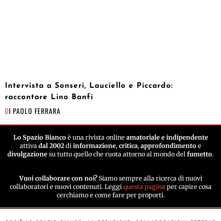
Intervista a Sonseri, Lauciello e Piccardo:
raccontare Lino Banfi
DI
PAOLO FERRARA
Lo Spazio Bianco
è una rivista online
amatoriale e indipendente
attiva
dal 2002
di
informazione
,
critica
,
approfondimento
e
divulgazione
su tutto quello che ruota attorno al mondo del
fumetto
.
Vuoi collaborare con noi?
Siamo sempre alla ricerca di nuovi
collaboratori e nuovi contenuti. Leggi
questa pagina
per capire cosa
cerchiamo e come fare per proporti.