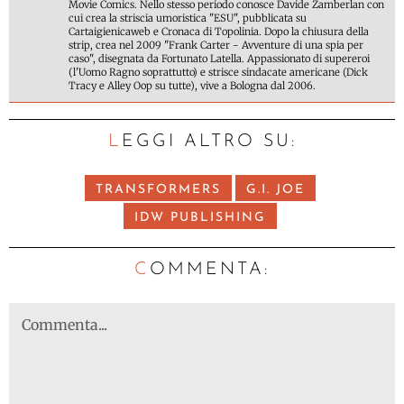
Movie Comics. Nello stesso periodo conosce Davide Zamberlan con
cui crea la striscia umoristica "ESU", pubblicata su
Cartaigienicaweb e Cronaca di Topolinia. Dopo la chiusura della
strip, crea nel 2009 "Frank Carter - Avventure di una spia per
caso", disegnata da Fortunato Latella. Appassionato di supereroi
(l'Uomo Ragno soprattutto) e strisce sindacate americane (Dick
Tracy e Alley Oop su tutte), vive a Bologna dal 2006.
LEGGI ALTRO SU:
TRANSFORMERS
G.I. JOE
IDW PUBLISHING
C
OMMENTA: