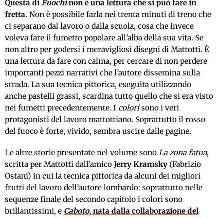
Questa di
Fuochi
non è una lettura che si può fare in
fretta
. Non è possibile farla nei trenta minuti di treno che
ci separano dal lavoro o dalla scuola, cosa che invece
voleva fare il fumetto popolare all’alba della sua vita. Se
non altro per godersi i meravigliosi disegni di Mattotti. È
una lettura da fare con calma, per cercare di non perdere
importanti pezzi narrativi che l’autore dissemina sulla
strada. La sua tecnica pittorica, eseguita utilizzando
anche pastelli grassi, scardina tutto quello che si era visto
nei fumetti precedentemente. I
colori
sono i veri
protagonisti del lavoro mattottiano. Soprattutto il rosso
del fuoco è forte, vivido, sembra uscire dalle pagine.
Le altre storie presentate nel volume sono
La zona fatua
,
scritta per Mattotti dall’amico
Jerry Kramsky
(Fabrizio
Ostani) in cui la tecnica pittorica da alcuni dei migliori
frutti del lavoro dell’autore lombardo: soprattutto nelle
sequenze finale del secondo capitolo i colori sono
brillantissimi, e
Caboto
, nata dalla collaborazione del