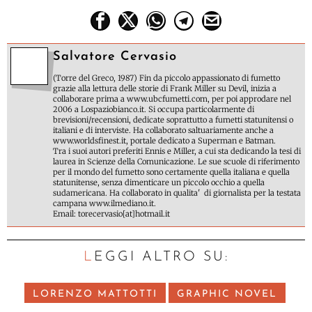
Salvatore Cervasio
(Torre del Greco, 1987) Fin da piccolo appassionato di fumetto
grazie alla lettura delle storie di Frank Miller su Devil, inizia a
collaborare prima a www.ubcfumetti.com, per poi approdare nel
2006 a Lospaziobianco.it. Si occupa particolarmente di
brevisioni/recensioni, dedicate soprattutto a fumetti statunitensi o
italiani e di interviste. Ha collaborato saltuariamente anche a
www.worldsfinest.it, portale dedicato a Superman e Batman.
Tra i suoi autori preferiti Ennis e Miller, a cui sta dedicando la tesi di
laurea in Scienze della Comunicazione. Le sue scuole di riferimento
per il mondo del fumetto sono certamente quella italiana e quella
statunitense, senza dimenticare un piccolo occhio a quella
sudamericana. Ha collaborato in qualita' di giornalista per la testata
campana www.ilmediano.it.
Email: torecervasio[at]hotmail.it
LEGGI ALTRO SU:
LORENZO MATTOTTI
GRAPHIC NOVEL