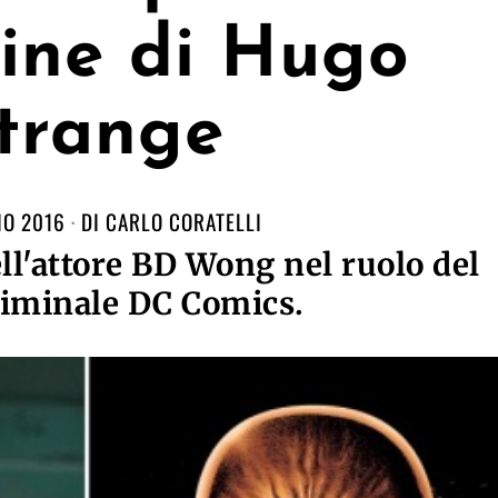
ine di Hugo
trange
IO 2016
DI
CARLO CORATELLI
l'attore BD Wong nel ruolo del
riminale DC Comics.