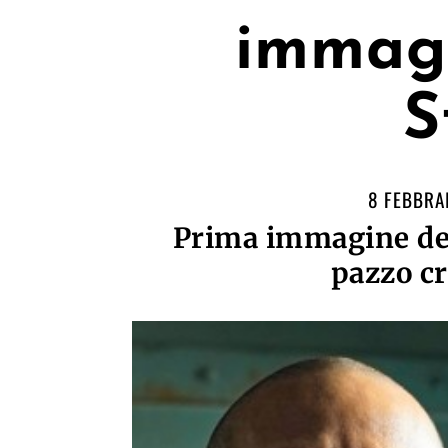
immag
S
8 FEBBRA
Prima immagine del
pazzo c