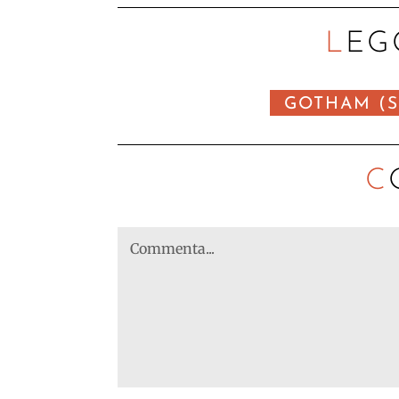
LEG
GOTHAM (S
C