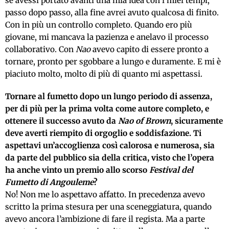
se avessi portato avanti una mia idea con i miei tempi,
passo dopo passo, alla fine avrei avuto qualcosa di finito.
Con in più un controllo completo. Quando ero più
giovane, mi mancava la pazienza e anelavo il processo
collaborativo. Con
Nao
avevo capito di essere pronto a
tornare, pronto per sgobbare a lungo e duramente. E mi è
piaciuto molto, molto di più di quanto mi aspettassi.
Tornare al fumetto dopo un lungo periodo di assenza,
per di più per la prima volta come autore completo, e
ottenere il successo avuto da
Nao of Brown
, sicuramente
deve averti riempito di orgoglio e soddisfazione. Ti
aspettavi un’accoglienza così calorosa e numerosa, sia
da parte del pubblico sia della critica, visto che l’opera
ha anche vinto un premio allo scorso
Festival del
Fumetto di Angouleme
?
No! Non me lo aspettavo affatto. In precedenza avevo
scritto la prima stesura per una sceneggiatura, quando
avevo ancora l’ambizione di fare il regista. Ma a parte