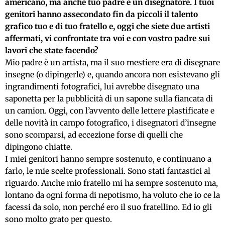
americano, ma anche tuo padre è un disegnatore. I tuoi
genitori hanno assecondato fin da piccoli il talento
grafico tuo e di tuo fratello e, oggi che siete due artisti
affermati, vi confrontate tra voi e con vostro padre sui
lavori che state facendo?
Mio padre è un artista, ma il suo mestiere era di disegnare
insegne (o dipingerle) e, quando ancora non esistevano gli
ingrandimenti fotografici, lui avrebbe disegnato una
saponetta per la pubblicità di un sapone sulla fiancata di
un camion. Oggi, con l’avvento delle lettere plastificate e
delle novità in campo fotografico, i disegnatori d’insegne
sono scomparsi, ad eccezione forse di quelli che
dipingono chiatte.
I miei genitori hanno sempre sostenuto, e continuano a
farlo, le mie scelte professionali. Sono stati fantastici al
riguardo. Anche mio fratello mi ha sempre sostenuto ma,
lontano da ogni forma di nepotismo, ha voluto che io ce la
facessi da solo, non perché ero il suo fratellino. Ed io gli
sono molto grato per questo.