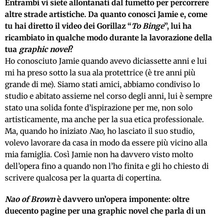
Entrambi vi siete allontanati dal fumetto per percorrere
altre strade artistiche. Da quanto conosci Jamie e, come
tu hai diretto il video dei Gorillaz “
To Binge
”, lui ha
ricambiato in qualche modo durante la lavorazione della
tua
graphic novel
?
Ho conosciuto Jamie quando avevo diciassette anni e lui
mi ha preso sotto la sua ala protettrice (è tre anni più
grande di me). Siamo stati amici, abbiamo condiviso lo
studio e abitato assieme nel corso degli anni, lui è sempre
stato una solida fonte d’ispirazione per me, non solo
artisticamente, ma anche per la sua etica professionale.
Ma, quando ho iniziato
Nao
, ho lasciato il suo studio,
volevo lavorare da casa in modo da essere più vicino alla
mia famiglia. Così Jamie non ha davvero visto molto
dell’opera fino a quando non l’ho finita e gli ho chiesto di
scrivere qualcosa per la quarta di copertina.
Nao of Brown
è davvero un’opera imponente: oltre
duecento pagine per una graphic novel che parla di un