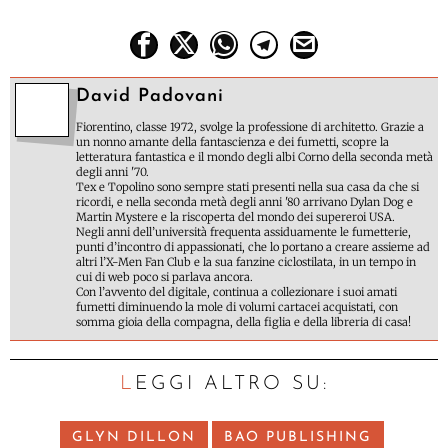
David Padovani
Fiorentino, classe 1972, svolge la professione di architetto. Grazie a
un nonno amante della fantascienza e dei fumetti, scopre la
letteratura fantastica e il mondo degli albi Corno della seconda metà
degli anni '70.
Tex e Topolino sono sempre stati presenti nella sua casa da che si
ricordi, e nella seconda metà degli anni '80 arrivano Dylan Dog e
Martin Mystere e la riscoperta del mondo dei supereroi USA.
Negli anni dell’università frequenta assiduamente le fumetterie,
punti d’incontro di appassionati, che lo portano a creare assieme ad
altri l’X-Men Fan Club e la sua fanzine ciclostilata, in un tempo in
cui di web poco si parlava ancora.
Con l’avvento del digitale, continua a collezionare i suoi amati
fumetti diminuendo la mole di volumi cartacei acquistati, con
somma gioia della compagna, della figlia e della libreria di casa!
LEGGI ALTRO SU:
GLYN DILLON
BAO PUBLISHING