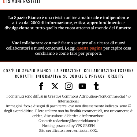
DI
SIMONE RASTELLI
Lo Spazio Bianco
è una rivista online
amatoriale e indipendente
attiva
dal 2002
di
informazione
,
critica
,
approfondimento
e
divulgazione
su tutto quello che ruota attorno al mondo del
fumetto
.
Vuoi collaborare con noi?
Siamo sempre alla ricerca di nuovi
collaboratori e nuovi contenuti. Leggi
questa pagina
per capire cosa
cerchiamo e come fare per proporti.
COS’È LO SPAZIO BIANCO
LA REDAZIONE
COLLABORAZIONI ESTERNE
CONTATTI
INFORMATIVA SU COOKIE E PRIVACY
CREDITS
I contenuti sono diffusi in Creative Commons Attribution-NonCommercial 4.0
International.
Immagini, foto e disegni di parti terze, ove non diversamente indicato, sono ©
degli aventi diritto. Il loro utilizzo non ha finalità commerciali, ma unicamente di
critica, discussione, didattica o informazione.
Contatti: redazione@lospaziobianco.it
Hosting powered by VPS GREEN
Sito certificato a zero emissioni CO2.