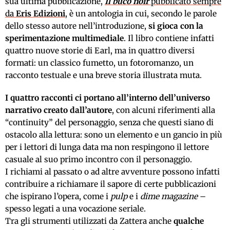
sua ultima pubblicazione,
Il buco noir
pubblicato sempre
da
Eris Edizioni
, è un antologia in cui, secondo le parole
dello stesso autore nell’introduzione,
si gioca con la
sperimentazione multimediale
. Il libro contiene infatti
quattro nuove storie di Earl, ma in quattro diversi
formati: un classico fumetto, un fotoromanzo, un
racconto testuale e una breve storia illustrata muta.
I quattro racconti ci portano all’interno dell’universo
narrativo creato dall’autore
, con alcuni riferimenti alla
“continuity” del personaggio, senza che questi siano di
ostacolo alla lettura: sono un elemento e un gancio in più
per i lettori di lunga data ma non respingono il lettore
casuale al suo primo incontro con il personaggio.
I richiami al passato o ad altre avventure possono infatti
contribuire a richiamare il sapore di certe pubblicazioni
che ispirano l’opera, come i
pulp
e i
dime magazine
–
spesso legati a una vocazione seriale.
Tra gli strumenti utilizzati da Zattera anche
qualche