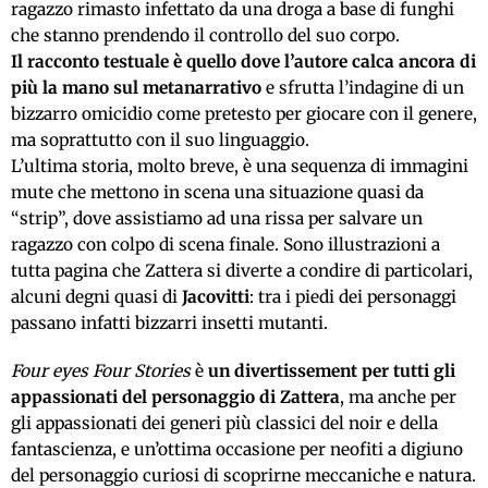
ragazzo rimasto infettato da una droga a base di funghi
che stanno prendendo il controllo del suo corpo.
Il racconto testuale è quello dove l’autore calca ancora di
più la mano sul metanarrativo
e sfrutta l’indagine di un
bizzarro omicidio come pretesto per giocare con il genere,
ma soprattutto con il suo linguaggio.
L’ultima storia, molto breve, è una sequenza di immagini
mute che mettono in scena una situazione quasi da
“strip”, dove assistiamo ad una rissa per salvare un
ragazzo con colpo di scena finale. Sono illustrazioni a
tutta pagina che Zattera si diverte a condire di particolari,
alcuni degni quasi di
Jacovitti
: tra i piedi dei personaggi
passano infatti bizzarri insetti mutanti.
Four eyes Four Stories
è
un divertissement per tutti gli
appassionati del personaggio di Zattera
, ma anche per
gli appassionati dei generi più classici del noir e della
fantascienza, e un’ottima occasione per neofiti a digiuno
del personaggio curiosi di scoprirne meccaniche e natura.