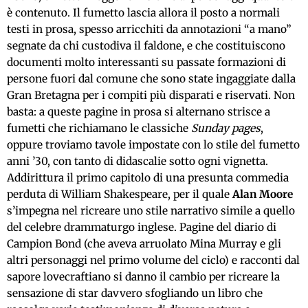
è contenuto. Il fumetto lascia allora il posto a normali
testi in prosa, spesso arricchiti da annotazioni “a mano”
segnate da chi custodiva il faldone, e che costituiscono
documenti molto interessanti su passate formazioni di
persone fuori dal comune che sono state ingaggiate dalla
Gran Bretagna per i compiti più disparati e riservati. Non
basta: a queste pagine in prosa si alternano strisce a
fumetti che richiamano le classiche
Sunday pages
,
oppure troviamo tavole impostate con lo stile del fumetto
anni ’30, con tanto di didascalie sotto ogni vignetta.
Addirittura il primo capitolo di una presunta commedia
perduta di William Shakespeare, per il quale
Alan Moore
s’impegna nel ricreare uno stile narrativo simile a quello
del celebre drammaturgo inglese. Pagine del diario di
Campion Bond (che aveva arruolato Mina Murray e gli
altri personaggi nel primo volume del ciclo) e racconti dal
sapore lovecraftiano si danno il cambio per ricreare la
sensazione di star davvero sfogliando un libro che