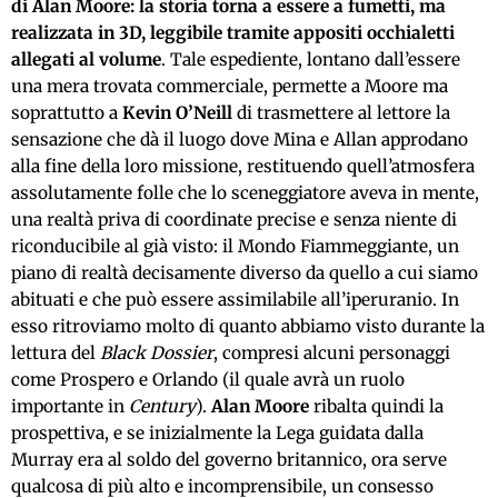
di Alan Moore: la storia torna a essere a fumetti, ma
realizzata in 3D, leggibile tramite appositi occhialetti
allegati al volume
. Tale espediente, lontano dall’essere
una mera trovata commerciale, permette a Moore ma
soprattutto a
Kevin O’Neill
di trasmettere al lettore la
sensazione che dà il luogo dove Mina e Allan approdano
alla fine della loro missione, restituendo quell’atmosfera
assolutamente folle che lo sceneggiatore aveva in mente,
una realtà priva di coordinate precise e senza niente di
riconducibile al già visto: il Mondo Fiammeggiante, un
piano di realtà decisamente diverso da quello a cui siamo
abituati e che può essere assimilabile all’iperuranio. In
esso ritroviamo molto di quanto abbiamo visto durante la
lettura del
Black Dossier
, compresi alcuni personaggi
come Prospero e Orlando (il quale avrà un ruolo
importante in
Century
).
Alan Moore
ribalta quindi la
prospettiva, e se inizialmente la Lega guidata dalla
Murray era al soldo del governo britannico, ora serve
qualcosa di più alto e incomprensibile, un consesso