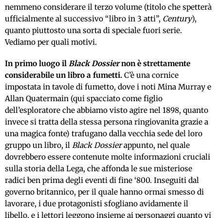
nemmeno considerare il terzo volume (titolo che spetterà
ufficialmente al successivo “libro in 3 atti”,
Century
),
quanto piuttosto una sorta di speciale fuori serie.
Vediamo per quali motivi.
In primo luogo il
Black Dossier
non è strettamente
considerabile un libro a fumetti.
C’è una cornice
impostata in tavole di fumetto, dove i noti Mina Murray e
Allan Quatermain (qui spacciato come figlio
dell’esploratore che abbiamo visto agire nel 1898, quanto
invece si tratta della stessa persona ringiovanita grazie a
una magica fonte) trafugano dalla vecchia sede del loro
gruppo un libro, il
Black Dossier
appunto, nel quale
dovrebbero essere contenute molte informazioni cruciali
sulla storia della Lega, che affonda le sue misteriose
radici ben prima degli eventi di fine ‘800. Inseguiti dal
governo britannico, per il quale hanno ormai smesso di
lavorare, i due protagonisti sfogliano avidamente il
libello, e i lettori leggono insieme ai personaggi quanto vi