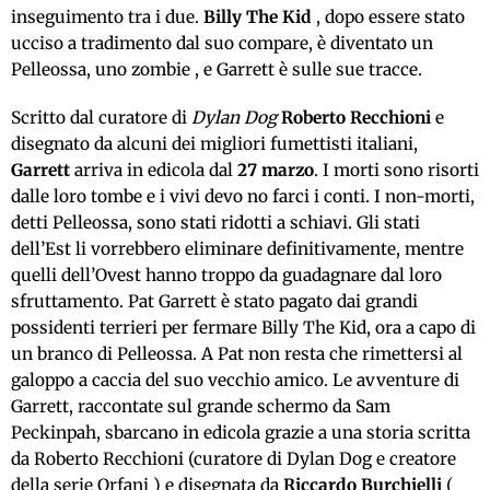
inseguimento tra i due.
Billy The Kid
, dopo essere stato
ucciso a tradimento dal suo compare, è diventato un
Pelleossa, uno zombie , e Garrett è sulle sue tracce.
Scritto dal curatore di
Dylan Dog
Roberto Recchioni
e
disegnato da alcuni dei migliori fumettisti italiani,
Garrett
arriva in edicola dal
27 marzo
. I morti sono risorti
dalle loro tombe e i vivi devo no farci i conti. I non-morti,
detti Pelleossa, sono stati ridotti a schiavi. Gli stati
dell’Est li vorrebbero eliminare definitivamente, mentre
quelli dell’Ovest hanno troppo da guadagnare dal loro
sfruttamento. Pat Garrett è stato pagato dai grandi
possidenti terrieri per fermare Billy The Kid, ora a capo di
un branco di Pelleossa. A Pat non resta che rimettersi al
galoppo a caccia del suo vecchio amico. Le avventure di
Garrett, raccontate sul grande schermo da Sam
Peckinpah, sbarcano in edicola grazie a una storia scritta
da Roberto Recchioni (curatore di Dylan Dog e creatore
della serie Orfani ) e disegnata da
Riccardo Burchielli
(