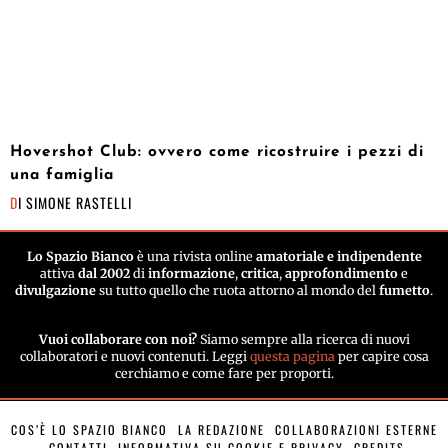
Hovershot Club: ovvero come ricostruire i pezzi di
una famiglia
DI
SIMONE RASTELLI
Lo Spazio Bianco
è una rivista online
amatoriale e indipendente
attiva
dal 2002
di
informazione
,
critica
,
approfondimento
e
divulgazione
su tutto quello che ruota attorno al mondo del
fumetto
.
Vuoi collaborare con noi?
Siamo sempre alla ricerca di nuovi
collaboratori e nuovi contenuti. Leggi
questa pagina
per capire cosa
cerchiamo e come fare per proporti.
COS’È LO SPAZIO BIANCO
LA REDAZIONE
COLLABORAZIONI ESTERNE
CONTATTI
INFORMATIVA SU COOKIE E PRIVACY
CREDITS