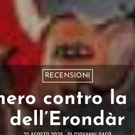
RECENSIONI
ero contro la
dell’Erondàr
21 AGOSTO 2025
DI
GIOVANNI DACÒ