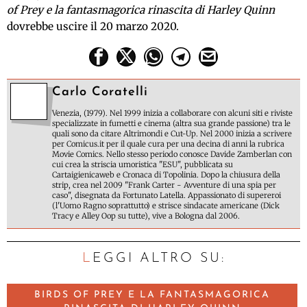
of Prey e la fantasmagorica rinascita di Harley Quinn
dovrebbe uscire il 20 marzo 2020.
Carlo Coratelli
Venezia, (1979). Nel 1999 inizia a collaborare con alcuni siti e riviste
specializzate in fumetti e cinema (altra sua grande passione) tra le
quali sono da citare Altrimondi e Cut-Up. Nel 2000 inizia a scrivere
per Comicus.it per il quale cura per una decina di anni la rubrica
Movie Comics. Nello stesso periodo conosce Davide Zamberlan con
cui crea la striscia umoristica "ESU", pubblicata su
Cartaigienicaweb e Cronaca di Topolinia. Dopo la chiusura della
strip, crea nel 2009 "Frank Carter - Avventure di una spia per
caso", disegnata da Fortunato Latella. Appassionato di supereroi
(l'Uomo Ragno soprattutto) e strisce sindacate americane (Dick
Tracy e Alley Oop su tutte), vive a Bologna dal 2006.
LEGGI ALTRO SU:
BIRDS OF PREY E LA FANTASMAGORICA