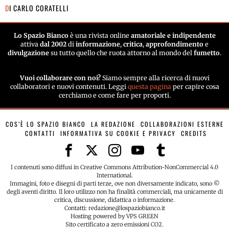
DI
CARLO CORATELLI
Lo Spazio Bianco
è una rivista online
amatoriale e indipendente
attiva
dal 2002
di
informazione
,
critica
,
approfondimento
e
divulgazione
su tutto quello che ruota attorno al mondo del
fumetto
.
Vuoi collaborare con noi?
Siamo sempre alla ricerca di nuovi
collaboratori e nuovi contenuti. Leggi
questa pagina
per capire cosa
cerchiamo e come fare per proporti.
COS’È LO SPAZIO BIANCO
LA REDAZIONE
COLLABORAZIONI ESTERNE
CONTATTI
INFORMATIVA SU COOKIE E PRIVACY
CREDITS
I contenuti sono diffusi in Creative Commons Attribution-NonCommercial 4.0
International.
Immagini, foto e disegni di parti terze, ove non diversamente indicato, sono ©
degli aventi diritto. Il loro utilizzo non ha finalità commerciali, ma unicamente di
critica, discussione, didattica o informazione.
Contatti: redazione@lospaziobianco.it
Hosting powered by VPS GREEN
Sito certificato a zero emissioni CO2.