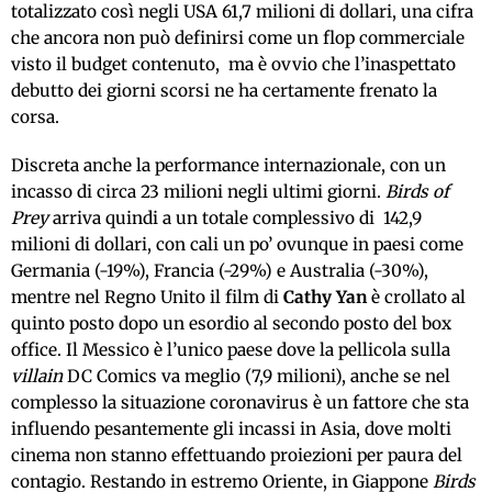
totalizzato così negli USA 61,7 milioni di dollari, una cifra
che ancora non può definirsi come un flop commerciale
visto il budget contenuto, ma è ovvio che l’inaspettato
debutto dei giorni scorsi ne ha certamente frenato la
corsa.
Discreta anche la performance internazionale, con un
incasso di circa 23 milioni negli ultimi giorni.
Birds of
Prey
arriva quindi a un totale complessivo di 142,9
milioni di dollari, con cali un po’ ovunque in paesi come
Germania (-19%), Francia (-29%) e Australia (-30%),
mentre nel Regno Unito il film di
Cathy Yan
è crollato al
quinto posto dopo un esordio al secondo posto del box
office. Il Messico è l’unico paese dove la pellicola sulla
villain
DC Comics va meglio (7,9 milioni), anche se nel
complesso la situazione coronavirus è un fattore che sta
influendo pesantemente gli incassi in Asia, dove molti
cinema non stanno effettuando proiezioni per paura del
contagio. Restando in estremo Oriente, in Giappone
Birds