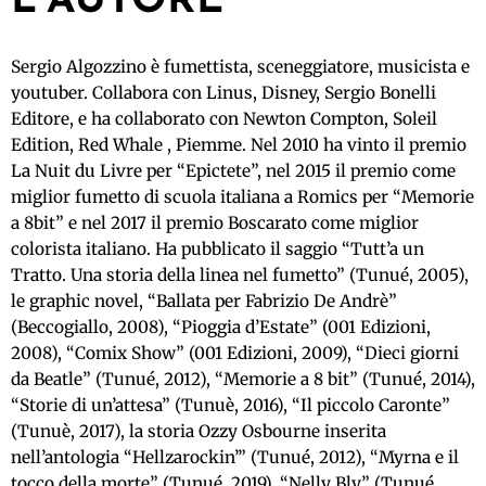
L’AUTORE
Sergio Algozzino è fumettista, sceneggiatore, musicista e
youtuber. Collabora con Linus, Disney, Sergio Bonelli
Editore, e ha collaborato con Newton Compton, Soleil
Edition, Red Whale , Piemme. Nel 2010 ha vinto il premio
La Nuit du Livre per “Epictete”, nel 2015 il premio come
miglior fumetto di scuola italiana a Romics per “Memorie
a 8bit” e nel 2017 il premio Boscarato come miglior
colorista italiano. Ha pubblicato il saggio “Tutt’a un
Tratto. Una storia della linea nel fumetto” (Tunué, 2005),
le graphic novel, “Ballata per Fabrizio De Andrè”
(Beccogiallo, 2008), “Pioggia d’Estate” (001 Edizioni,
2008), “Comix Show” (001 Edizioni, 2009), “Dieci giorni
da Beatle” (Tunué, 2012), “Memorie a 8 bit” (Tunué, 2014),
“Storie di un’attesa” (Tunuè, 2016), “Il piccolo Caronte”
(Tunuè, 2017), la storia Ozzy Osbourne inserita
nell’antologia “Hellzarockin’” (Tunué, 2012), “Myrna e il
tocco della morte” (Tunué, 2019), “Nelly Bly” (Tunué,