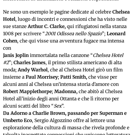
Ne sono un esempio le pagine dedicate al celebre
Chelsea
Hotel
, luogo di incontri e connessioni che ha visto nelle
sue stanze
Arthur C. Clarke,
qui rifugiatosi nella stanza
1008 per scrivere “
2001 Odissea nello Spazio
”;
Leonard
Cohen
, che qui visse una avventura fugace ma intensa
con
Janis Joplin
immortalata nella canzone “
Chelsea Hotel
#2
”;
Charles James
, il primo stilista americano di alta
moda;
Andy Warhol
, che al Chelsea Hotel girò un film
insieme a
Paul Morrisey
;
Patti Smith,
che visse per
alcuni anni al Chelsea un’intensa storia d’amore con
Robert Mapplethorpe
;
Madonna,
che abitò al Chelsea
Hotel all’inizio degli anni Ottanta e che lì ritorno per
alcuni scatti del libro “
Sex
”.
Da Adorno a Charlie Brown, passando per Superman e
Umberto Eco
, Sergio Algozzino offre al lettore una
esplorazione della cultura di massa che rivela profonde e
talvolta inaspettate connessioni che uniscono letteratura,