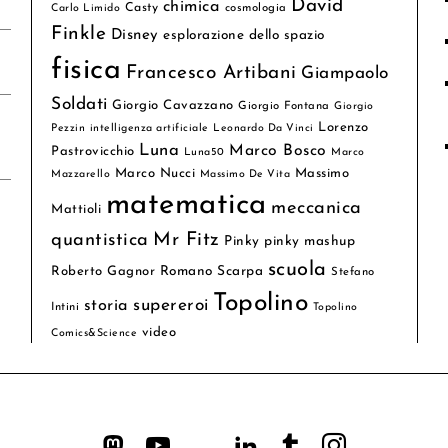
David
chimica
Casty
cosmologia
Carlo Limido
Finkle
Disney
esplorazione dello spazio
fisica
Francesco Artibani
Giampaolo
Soldati
Giorgio Cavazzano
Giorgio Fontana
Giorgio
Lorenzo
Pezzin
intelligenza artificiale
Leonardo Da Vinci
Luna
Marco Bosco
Pastrovicchio
Luna50
Marco
Marco Nucci
Massimo
Mazzarello
Massimo De Vita
matematica
meccanica
Mattioli
quantistica
Mr Fitz
Pinky
pinky mashup
scuola
Roberto Gagnor
Romano Scarpa
Stefano
Topolino
supereroi
storia
Intini
Topolino
video
Comics&Science