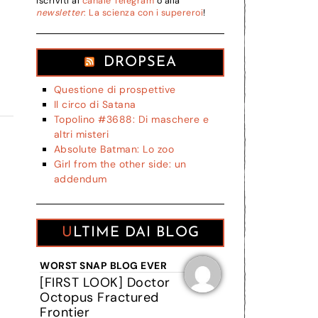
Iscriviti al
canale Telegram
o alla
newsletter
: La scienza con i supereroi
!
DROPSEA
Questione di prospettive
Il circo di Satana
Topolino #3688: Di maschere e
altri misteri
Absolute Batman: Lo zoo
Girl from the other side: un
addendum
ULTIME DAI BLOG
WORST SNAP BLOG EVER
[FIRST LOOK] Doctor
Octopus Fractured
Frontier