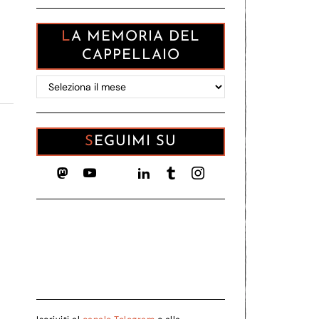
LA MEMORIA DEL
CAPPELLAIO
La
memoria
del
Cappellaio
SEGUIMI SU