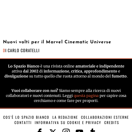
Nuovi volti per il Marvel Cinematic Universe
DI
CARLO CORATELLI
Lo Spazio Bianco
è una rivista online
amatoriale e indipendente
attiva
dal 2002
di
informazione
,
critica
,
approfondimento
e
divulgazione
su tutto quello che ruota attorno al mondo del
fumetto
.
Vuoi collaborare con noi?
Siamo sempre alla ricerca di nuovi
collaboratori e nuovi contenuti. Leggi
questa pagina
per capire cosa
cerchiamo e come fare per proporti.
COS’È LO SPAZIO BIANCO
LA REDAZIONE
COLLABORAZIONI ESTERNE
CONTATTI
INFORMATIVA SU COOKIE E PRIVACY
CREDITS