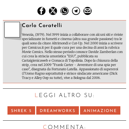
Carlo Coratelli
Venezia, (1979). Nel 1999 inizia a collaborare con alcuni siti e riviste
specializzate in fumetti e cinema (altra sua grande passione) tra le
quali sono da citare Altrimondi e Cut-Up. Nel 2000 inizia a scrivere
per Comicus.it per il quale cura per una decina di anni la rubrica
Movie Comics. Nello stesso periodo conosce Davide Zamberlan con
cui crea la striscia umoristica "ESU", pubblicata su
Cartaigienicaweb e Cronaca di Topolinia. Dopo la chiusura della
strip, crea nel 2009 "Frank Carter - Avventure di una spia per
caso", disegnata da Fortunato Latella. Appassionato di supereroi
(l'Uomo Ragno soprattutto) e strisce sindacate americane (Dick
Tracy e Alley Oop su tutte), vive a Bologna dal 2006.
LEGGI ALTRO SU:
SHREK 5
DREAMWORKS
ANIMAZIONE
C
OMMENTA: