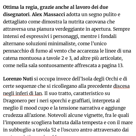
Ottima la regia, grazie anche al lavoro dei due
disegnatori
.
Alex Massacci
adotta un segno pulito e
dettagliato come dimostra la nutrita carovana che
attraversa una pianura verdeggiante in apertura. Sempre
intensi ed espressivi i personaggi, mentre i fondali
alternano soluzioni minimaliste, come l’unico
pennacchio di fumo al vento che accarezza le linee di una
catena montuosa a tavole 2 e 3, ad altre più articolate,
come nella sala sontuosamente affrescata a pagina 13.
Lorenzo Nuti
si occupa invece dell’Isola degli Orchi e di
certe sequenze che si ricollegano alla precedente
discesa
negli inferi di Ian
. Il suo tratto, caratteristico su
Dragonero per i neri sporchi e graffiati, interpreta al
meglio il mood cupo e la tensione narrativa e aggiunge
crudezza all’azione. Notevoli alcune vignette, fra le quali
l’imponente scogliera battuta dalla tempesta e con il mare
in subbuglio a tavola 52 e l’oscuro antro attraversato dai