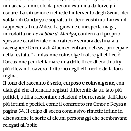
minacciata non solo da predoni esuli ma da forze più
oscure. La situazione richiede l’intervento degli Scout, dei
soldati di Candarya e soprattutto dei ricostituiti Luresindi
rappresentati da Milea. La giovane e inesperta maga,
introdotta ne
Le nebbie di Mahlga
, conferma il proprio
spessore caratteriale e narrativo e sembra destinata a
raccogliere l’eredità di Alben ed entrare nel cast principale
della testata. La missione coinvolge inoltre gli elfi ed è
l’occasione per richiamare una delle linee di continuity
più rilevanti, ovvero il ritorno degli elfi neri e della loro
regina.
Il tono del racconto è serio, corposo e coinvolgente
, con
dialoghi che alternano registri differenti: da un lato più
politici, utili a raccontare relazioni e burocrazia, dall’altro
più intimi e poetici, come il confronto fra Gmor e Keyra a
pagina 54. Il colpo di scena conclusivo rimette infine in
discussione la sorte di alcuni personaggi che sembravano
relegati all’oblio.