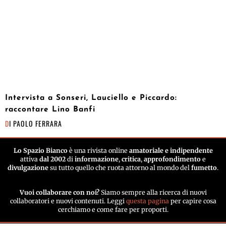
Intervista a Sonseri, Lauciello e Piccardo:
raccontare Lino Banfi
DI
PAOLO FERRARA
Lo Spazio Bianco
è una rivista online
amatoriale e indipendente
attiva
dal 2002
di
informazione
,
critica
,
approfondimento
e
divulgazione
su tutto quello che ruota attorno al mondo del
fumetto
.
Vuoi collaborare con noi?
Siamo sempre alla ricerca di nuovi
collaboratori e nuovi contenuti. Leggi
questa pagina
per capire cosa
cerchiamo e come fare per proporti.