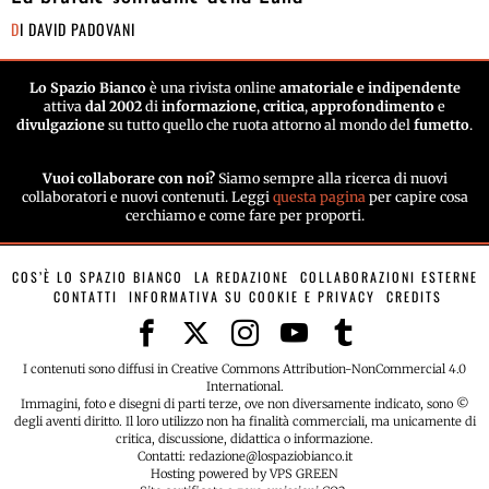
DI
DAVID PADOVANI
Lo Spazio Bianco
è una rivista online
amatoriale e indipendente
attiva
dal 2002
di
informazione
,
critica
,
approfondimento
e
divulgazione
su tutto quello che ruota attorno al mondo del
fumetto
.
Vuoi collaborare con noi?
Siamo sempre alla ricerca di nuovi
collaboratori e nuovi contenuti. Leggi
questa pagina
per capire cosa
cerchiamo e come fare per proporti.
COS’È LO SPAZIO BIANCO
LA REDAZIONE
COLLABORAZIONI ESTERNE
CONTATTI
INFORMATIVA SU COOKIE E PRIVACY
CREDITS
I contenuti sono diffusi in Creative Commons Attribution-NonCommercial 4.0
International.
Immagini, foto e disegni di parti terze, ove non diversamente indicato, sono ©
degli aventi diritto. Il loro utilizzo non ha finalità commerciali, ma unicamente di
critica, discussione, didattica o informazione.
Contatti: redazione@lospaziobianco.it
Hosting powered by VPS GREEN