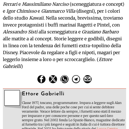
Ferrari
e
Massimiliano Narciso
(sceneggiatura e concept)
e
Igor Chimisso
e
Gianmarco Villa
(disegni), per i colori
dello studio
Kawaii
. Nella seconda, brevissima, troviamo
invece protagonisti i buffi marinai Ragetti e Pintel, con
Alessandro Sisti
alla sceneggiatura e
Graziano Barbaro
alle matite a al concept. Storie leggere e godibili, disegni
in linea con la tendenza dei fumetti extra-topolino della
Disney. Piacevole da regalare a figli e nipoti, magari per
leggerlo insieme a loro o per scroccarglielo. (
Ettore
Gabrielli
)
Ettore Gabrielli
Classe 1977, toscano, programmatore. Impara a leggere sugli Alan
Ford del padre, una delle poche cose per cui si sente debitore
veramente. Vorace lettore da sempre, i fumetti sono stati il mezzo
per imparare e per conoscere persone e per questo sarò loro
sempre grato. Nel 2002 fonda Lo Spazio Bianco, magazine dedicato
al fumetto tra i più longevi e seguiti in Italia di cui è tuttora direttore
editoriale. Nel 2021 ha fatto parte della giuria dei
Lucca Comics