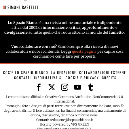
DI
SIMONE RASTELLI
Lo Spazio Bianco
è una rivista online
amatoriale e indipendente
attiva
dal 2002
di
informazione
,
critica
,
approfondimento
e
divulgazione
su tutto quello che ruota attorno al mondo del
fumetto
.
Vuoi collaborare con noi?
Siamo sempre alla ricerca di nuovi
collaboratori e nuovi contenuti. Leggi
questa pagina
per capire cosa
cerchiamo e come fare per proporti.
COS’È LO SPAZIO BIANCO
LA REDAZIONE
COLLABORAZIONI ESTERNE
CONTATTI
INFORMATIVA SU COOKIE E PRIVACY
CREDITS
I contenuti sono diffusi in Creative Commons Attribution-NonCommercial 4.0
International.
Immagini, foto e disegni di parti terze, ove non diversamente indicato, sono ©
degli aventi diritto. Il loro utilizzo non ha finalità commerciali, ma unicamente di
critica, discussione, didattica o informazione.
Contatti: redazione@lospaziobianco.it
Hosting powered by VPS GREEN
Sito certificato a zero emissioni CO2.