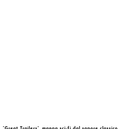
“Great Trailers”, manga sci-fi dal sapore classico