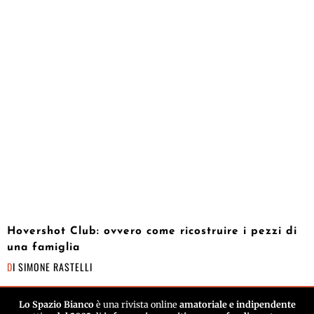
Hovershot Club: ovvero come ricostruire i pezzi di
una famiglia
DI
SIMONE RASTELLI
Lo Spazio Bianco
è una rivista online
amatoriale e indipendente