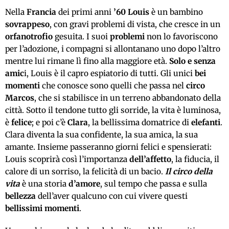
Nella
Francia
dei primi anni
’60
Louis
è un bambino
sovrappeso
, con gravi problemi di vista, che cresce in un
orfanotrofio
gesuita. I suoi
problemi
non lo favoriscono
per l’adozione, i compagni si allontanano uno dopo l’altro
mentre lui rimane lì fino alla maggiore età.
Solo e senza
amic
i, Louis è il capro espiatorio di tutti. Gli unici
bei
momenti
che conosce sono quelli che passa nel
circo
Marcos
, che si stabilisce in un terreno abbandonato della
città. Sotto il tendone tutto gli sorride, la vita è luminosa,
è
felice
; e poi c’è
Clara
, la bellissima domatrice di
elefanti
.
Clara diventa la sua confidente, la sua amica, la sua
amante. Insieme passeranno giorni felici e spensierati:
Louis scoprirà così l’importanza
dell’affetto
, la fiducia, il
calore di un sorriso, la felicità di un bacio.
Il circo della
vita
è una storia
d’amore
, sul tempo che passa e sulla
bellezza
dell’aver qualcuno con cui vivere questi
bellissimi
momenti
.