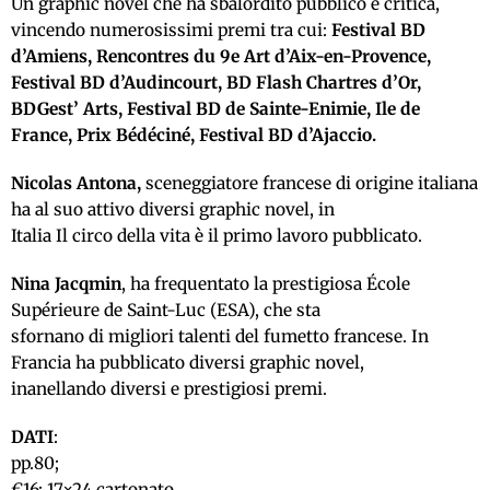
Un graphic novel che ha sbalordito pubblico e critica,
vincendo numerosissimi premi tra cui:
Festival BD
d’Amiens, Rencontres du 9e Art d’Aix-en-Provence,
Festival BD d’Audincourt, BD Flash Chartres d’Or,
BDGest’ Arts, Festival BD de Sainte-Enimie, Ile de
France, Prix Bédéciné, Festival BD d’Ajaccio.
Nicolas Antona,
sceneggiatore francese di origine italiana
ha al suo attivo diversi graphic novel, in
Italia Il circo della vita è il primo lavoro pubblicato.
Nina Jacqmin
, ha frequentato la prestigiosa École
Supérieure de Saint-Luc (ESA), che sta
sfornano di migliori talenti del fumetto francese. In
Francia ha pubblicato diversi graphic novel,
inanellando diversi e prestigiosi premi.
DATI
:
pp.80;
€16; 17×24 cartonato