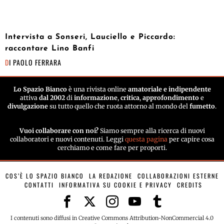
Intervista a Sonseri, Lauciello e Piccardo:
raccontare Lino Banfi
DI
PAOLO FERRARA
Lo Spazio Bianco
è una rivista online
amatoriale e indipendente
attiva
dal 2002
di
informazione
,
critica
,
approfondimento
e
divulgazione
su tutto quello che ruota attorno al mondo del
fumetto
.
Vuoi collaborare con noi?
Siamo sempre alla ricerca di nuovi
collaboratori e nuovi contenuti. Leggi
questa pagina
per capire cosa
cerchiamo e come fare per proporti.
COS’È LO SPAZIO BIANCO
LA REDAZIONE
COLLABORAZIONI ESTERNE
CONTATTI
INFORMATIVA SU COOKIE E PRIVACY
CREDITS
I contenuti sono diffusi in Creative Commons Attribution-NonCommercial 4.0