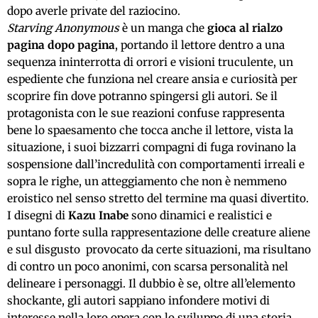
dopo averle private del raziocino.
Starving Anonymous
è un manga che
gioca al rialzo
pagina dopo pagina
, portando il lettore dentro a una
sequenza ininterrotta di orrori e visioni truculente, un
espediente che funziona nel creare ansia e curiosità per
scoprire fin dove potranno spingersi gli autori. Se il
protagonista con le sue reazioni confuse rappresenta
bene lo spaesamento che tocca anche il lettore, vista la
situazione, i suoi bizzarri compagni di fuga rovinano la
sospensione dall’incredulità con comportamenti irreali e
sopra le righe, un atteggiamento che non è nemmeno
eroistico nel senso stretto del termine ma quasi divertito.
I disegni di
Kazu Inabe
sono dinamici e realistici e
puntano forte sulla rappresentazione delle creature aliene
e sul disgusto provocato da certe situazioni, ma risultano
di contro un poco anonimi, con scarsa personalità nel
delineare i personaggi. Il dubbio è se, oltre all’elemento
shockante, gli autori sappiano infondere motivi di
interesse nella loro opera con lo sviluppo di una storia