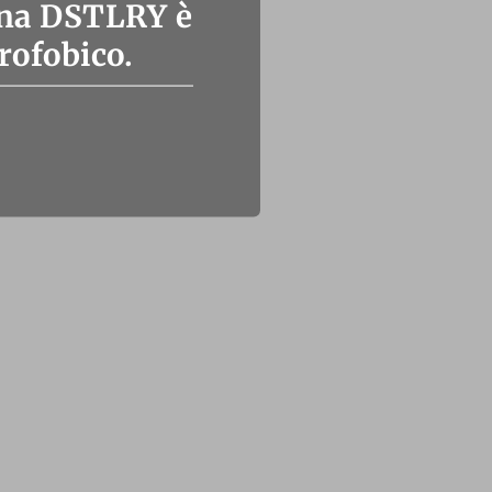
cana DSTLRY è
rofobico.