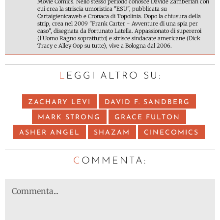
Movie Comics. Nello stesso periodo conosce Davide Zamberlan con
cui crea la striscia umoristica "ESU", pubblicata su
Cartaigienicaweb e Cronaca di Topolinia. Dopo la chiusura della
strip, crea nel 2009 "Frank Carter - Avventure di una spia per
caso", disegnata da Fortunato Latella. Appassionato di supereroi
(l'Uomo Ragno soprattutto) e strisce sindacate americane (Dick
Tracy e Alley Oop su tutte), vive a Bologna dal 2006.
LEGGI ALTRO SU:
ZACHARY LEVI
DAVID F. SANDBERG
MARK STRONG
GRACE FULTON
ASHER ANGEL
SHAZAM
CINECOMICS
C
OMMENTA: