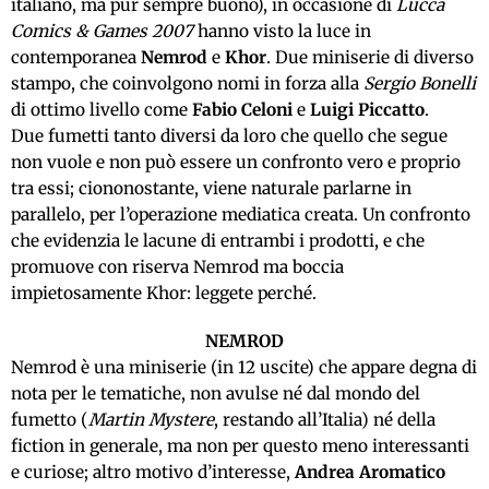
italiano, ma pur sempre buono), in occasione di
Lucca
Comics & Games 2007
hanno visto la luce in
contemporanea
Nemrod
e
Khor
. Due miniserie di diverso
stampo, che coinvolgono nomi in forza alla
Sergio Bonelli
di ottimo livello come
Fabio Celoni
e
Luigi Piccatto
.
Due fumetti tanto diversi da loro che quello che segue
non vuole e non può essere un confronto vero e proprio
tra essi; ciononostante, viene naturale parlarne in
parallelo, per l’operazione mediatica creata. Un confronto
che evidenzia le lacune di entrambi i prodotti, e che
promuove con riserva Nemrod ma boccia
impietosamente Khor: leggete perché.
NEMROD
Nemrod è una miniserie (in 12 uscite) che appare degna di
nota per le tematiche, non avulse né dal mondo del
fumetto (
Martin Mystere
, restando all’Italia) né della
fiction in generale, ma non per questo meno interessanti
e curiose; altro motivo d’interesse,
Andrea Aromatico