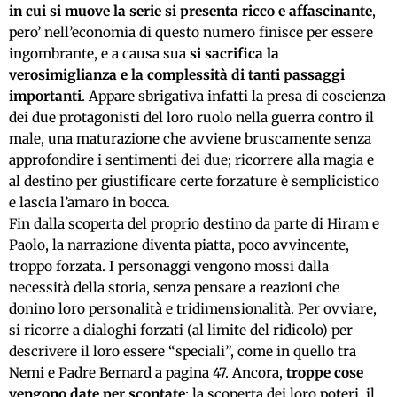
in cui si muove la serie si presenta ricco e affascinante
,
pero’ nell’economia di questo numero finisce per essere
ingombrante, e a causa sua
si sacrifica la
verosimiglianza e la complessità di tanti passaggi
importanti
. Appare sbrigativa infatti la presa di coscienza
dei due protagonisti del loro ruolo nella guerra contro il
male, una maturazione che avviene bruscamente senza
approfondire i sentimenti dei due; ricorrere alla magia e
al destino per giustificare certe forzature è semplicistico
e lascia l’amaro in bocca.
Fin dalla scoperta del proprio destino da parte di Hiram e
Paolo, la narrazione diventa piatta, poco avvincente,
troppo forzata. I personaggi vengono mossi dalla
necessità della storia, senza pensare a reazioni che
donino loro personalità e tridimensionalità. Per ovviare,
si ricorre a dialoghi forzati (al limite del ridicolo) per
descrivere il loro essere “speciali”, come in quello tra
Nemi e Padre Bernard a pagina 47. Ancora,
troppe cose
vengono date per scontate
: la scoperta dei loro poteri, il