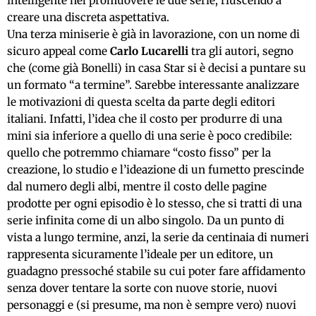
intelligente nel promuovere le due serie, riuscendo a
creare una discreta aspettativa.
Una terza miniserie è già in lavorazione, con un nome di
sicuro appeal come
Carlo Lucarelli
tra gli autori, segno
che (come già Bonelli) in casa Star si è decisi a puntare su
un formato “a termine”. Sarebbe interessante analizzare
le motivazioni di questa scelta da parte degli editori
italiani. Infatti, l’idea che il costo per produrre di una
mini sia inferiore a quello di una serie è poco credibile:
quello che potremmo chiamare “costo fisso” per la
creazione, lo studio e l’ideazione di un fumetto prescinde
dal numero degli albi, mentre il costo delle pagine
prodotte per ogni episodio è lo stesso, che si tratti di una
serie infinita come di un albo singolo. Da un punto di
vista a lungo termine, anzi, la serie da centinaia di numeri
rappresenta sicuramente l’ideale per un editore, un
guadagno pressoché stabile su cui poter fare affidamento
senza dover tentare la sorte con nuove storie, nuovi
personaggi e (si presume, ma non è sempre vero) nuovi