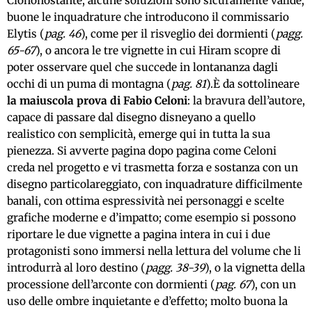
Ciononostante, alcune soluzioni sono sicuramente valide;
buone le inquadrature che introducono il commissario
Elytis (
pag. 46
), come per il risveglio dei dormienti (
pagg.
65-67
), o ancora le tre vignette in cui Hiram scopre di
poter osservare quel che succede in lontananza dagli
occhi di un puma di montagna (
pag. 81
).È da sottolineare
la maiuscola prova di Fabio Celoni
: la bravura dell’autore,
capace di passare dal disegno disneyano a quello
realistico con semplicità, emerge qui in tutta la sua
pienezza. Si avverte pagina dopo pagina come Celoni
creda nel progetto e vi trasmetta forza e sostanza con un
disegno particolareggiato, con inquadrature difficilmente
banali, con ottima espressività nei personaggi e scelte
grafiche moderne e d’impatto; come esempio si possono
riportare le due vignette a pagina intera in cui i due
protagonisti sono immersi nella lettura del volume che li
introdurrà al loro destino (
pagg. 38-39
), o la vignetta della
processione dell’arconte con dormienti (
pag. 67
), con un
uso delle ombre inquietante e d’effetto; molto buona la