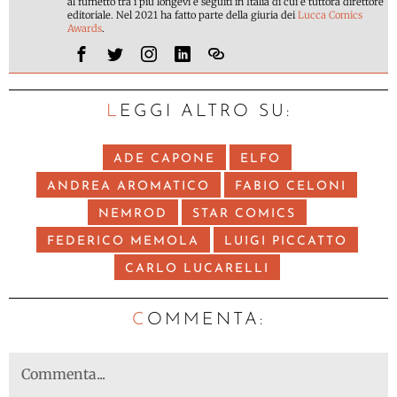
al fumetto tra i più longevi e seguiti in Italia di cui è tuttora direttore
editoriale. Nel 2021 ha fatto parte della giuria dei
Lucca Comics
Awards
.
LEGGI ALTRO SU:
ADE CAPONE
ELFO
ANDREA AROMATICO
FABIO CELONI
NEMROD
STAR COMICS
FEDERICO MEMOLA
LUIGI PICCATTO
CARLO LUCARELLI
C
OMMENTA: