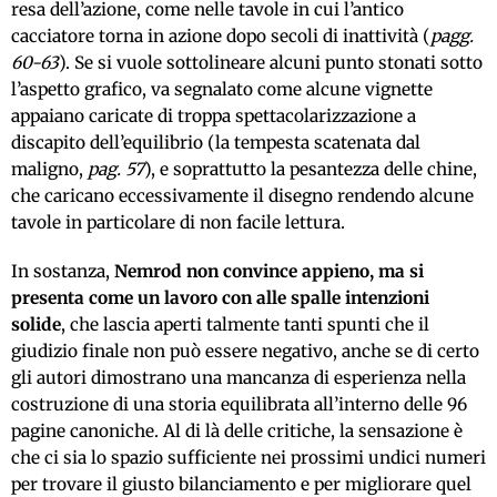
resa dell’azione, come nelle tavole in cui l’antico
cacciatore torna in azione dopo secoli di inattività (
pagg.
60-63
). Se si vuole sottolineare alcuni punto stonati sotto
l’aspetto grafico, va segnalato come alcune vignette
appaiano caricate di troppa spettacolarizzazione a
discapito dell’equilibrio (la tempesta scatenata dal
maligno,
pag. 57
), e soprattutto la pesantezza delle chine,
che caricano eccessivamente il disegno rendendo alcune
tavole in particolare di non facile lettura.
In sostanza,
Nemrod non convince appieno, ma si
presenta come un lavoro con alle spalle intenzioni
solide
, che lascia aperti talmente tanti spunti che il
giudizio finale non può essere negativo, anche se di certo
gli autori dimostrano una mancanza di esperienza nella
costruzione di una storia equilibrata all’interno delle 96
pagine canoniche. Al di là delle critiche, la sensazione è
che ci sia lo spazio sufficiente nei prossimi undici numeri
per trovare il giusto bilanciamento e per migliorare quel