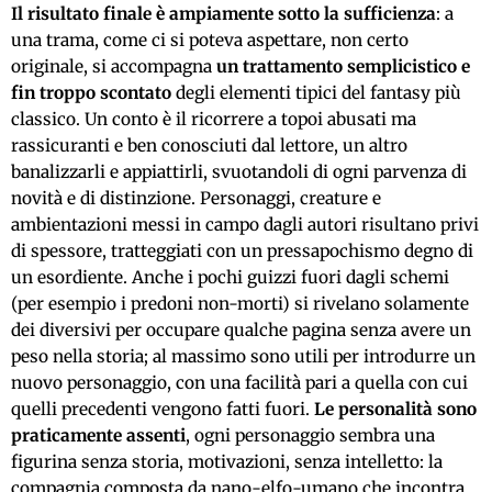
Il risultato finale è ampiamente sotto la sufficienza
: a
una trama, come ci si poteva aspettare, non certo
originale, si accompagna
un trattamento semplicistico e
fin troppo scontato
degli elementi tipici del fantasy più
classico. Un conto è il ricorrere a topoi abusati ma
rassicuranti e ben conosciuti dal lettore, un altro
banalizzarli e appiattirli, svuotandoli di ogni parvenza di
novità e di distinzione. Personaggi, creature e
ambientazioni messi in campo dagli autori risultano privi
di spessore, tratteggiati con un pressapochismo degno di
un esordiente. Anche i pochi guizzi fuori dagli schemi
(per esempio i predoni non-morti) si rivelano solamente
dei diversivi per occupare qualche pagina senza avere un
peso nella storia; al massimo sono utili per introdurre un
nuovo personaggio, con una facilità pari a quella con cui
quelli precedenti vengono fatti fuori.
Le personalità sono
praticamente assenti
, ogni personaggio sembra una
figurina senza storia, motivazioni, senza intelletto: la
compagnia composta da nano-elfo-umano che incontra