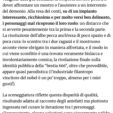
dover affrontare un mostro o l’assistere a un intervento
del demonio. Alla resa dei conti,
su di un impianto
interessante, ricchissimo e per molto versi ben delineato,
i personaggi mal ricoprono il loro ruolo
: un distacco che
si avverte pesantemente tra la prima e la seconda parte.
La risoluzione dell’albo pecca anch’essa di poco spazio e di
poca cura: lo scontro tra i due ragazzi e il mostruoso
arconte viene sbrigato in maniera affrettata, e il modo in
cui viene sconfitto è una trovata veramente bislacca e
involontariamente comica; la rivelazione finale sulla
identità pubblica della “bestia 666”, oltre che prevedibile,
appare quasi parodistica (l’industriale filantropo
vincitore del nobel è un po’ troppo, almeno per i miei
gusti!).
La sceneggiatura riflette questa disparità di qualità,
risultando adatta al racconto degli antefatti ma piuttosto
ingessata nel curare le iterazione tra i personaggi.