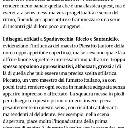
rendere meno banale quella che è una classica quest, ma è
esercitata senza nessuna vera progettualità e senso del
ritmo, finendo per appesantire e frammezzare una serie
di incontri già di loro poco omogenei.
I disegni
, affidati a
Spadavecchia
,
Riccio
e
Santaniello
,
evidenziano l’influenza del maestro
Piccatto
(autore della
non troppo appetibile copertina), ma se riescono qua e là a
offrire buone vignette e interessanti inquadrature,
troppo
spesso appaiono approssimativi, abbozzati, grezzi
al di
là di quella che può essere una precisa scelta stilistica.
Piccatto, un vero maestro del fumetto italiano, sa con
pochi tratti rendere ogni scena in maniera adeguata senza
apparire impreciso o affrettato. La squadra messa in piedi
per i disegni di questo primo numero, invece, pecca
pesantemente in questo sensi, con risultati altalenanti
ma tendenti al deludente. Per esempio, nella scena
d’apertura, piace molto l’inquadratura della prima