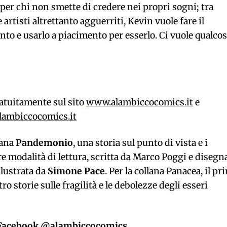
er chi non smette di credere nei propri sogni; tra
artisti altrettanto agguerriti, Kevin vuole fare il
to e usarlo a piacimento per esserlo. Ci vuole qualco
ratuitamente sul sito
www.alambiccocomics.it
e
ambiccocomics.it
lana
Pandemonio
, una storia sul punto di vista e i
re modalità di lettura, scritta da Marco Poggi e disegn
llustrata da
Simone Pace
. Per la collana Panacea, il pr
ro storie sulle fragilità e le debolezze degli esseri
 e Facebook @alambiccocomics