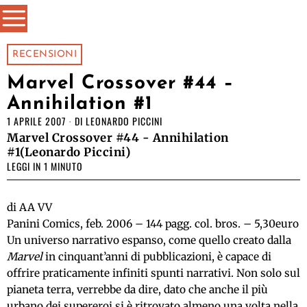
RECENSIONI
Marvel Crossover #44 –
Annihilation #1
1 APRILE 2007
DI
LEONARDO PICCINI
Marvel Crossover #44 - Annihilation
#1(Leonardo Piccini)
LEGGI IN 1 MINUTO
di AA VV
Panini Comics, feb. 2006 – 144 pagg. col. bros. – 5,30euro
Un universo narrativo espanso, come quello creato dalla
Marvel
in cinquant’anni di pubblicazioni, è capace di
offrire praticamente infiniti spunti narrativi. Non solo sul
pianeta terra, verrebbe da dire, dato che anche il più
urbano dei supereroi si è ritrovato almeno una volta nella