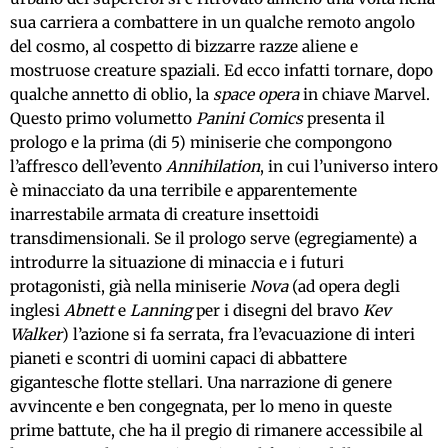
sua carriera a combattere in un qualche remoto angolo
del cosmo, al cospetto di bizzarre razze aliene e
mostruose creature spaziali. Ed ecco infatti tornare, dopo
qualche annetto di oblio, la
space opera
in chiave Marvel.
Questo primo volumetto
Panini Comics
presenta il
prologo e la prima (di 5) miniserie che compongono
l’affresco dell’evento
Annihilation
, in cui l’universo intero
è minacciato da una terribile e apparentemente
inarrestabile armata di creature insettoidi
transdimensionali. Se il prologo serve (egregiamente) a
introdurre la situazione di minaccia e i futuri
protagonisti, già nella miniserie
Nova
(ad opera degli
inglesi
Abnett
e
Lanning
per i disegni del bravo
Kev
Walker
) l’azione si fa serrata, fra l’evacuazione di interi
pianeti e scontri di uomini capaci di abbattere
gigantesche flotte stellari. Una narrazione di genere
avvincente e ben congegnata, per lo meno in queste
prime battute, che ha il pregio di rimanere accessibile al