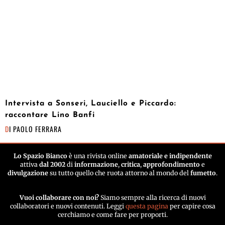
Intervista a Sonseri, Lauciello e Piccardo:
raccontare Lino Banfi
DI
PAOLO FERRARA
Lo Spazio Bianco
è una rivista online
amatoriale e indipendente
attiva
dal 2002
di
informazione
,
critica
,
approfondimento
e
divulgazione
su tutto quello che ruota attorno al mondo del
fumetto
.
Vuoi collaborare con noi?
Siamo sempre alla ricerca di nuovi
collaboratori e nuovi contenuti. Leggi
questa pagina
per capire cosa
cerchiamo e come fare per proporti.