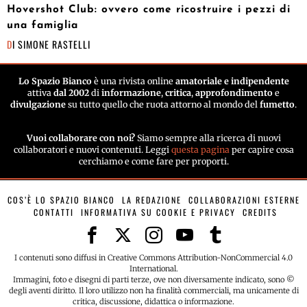
Hovershot Club: ovvero come ricostruire i pezzi di
una famiglia
DI
SIMONE RASTELLI
Lo Spazio Bianco
è una rivista online
amatoriale e indipendente
attiva
dal 2002
di
informazione
,
critica
,
approfondimento
e
divulgazione
su tutto quello che ruota attorno al mondo del
fumetto
.
Vuoi collaborare con noi?
Siamo sempre alla ricerca di nuovi
collaboratori e nuovi contenuti. Leggi
questa pagina
per capire cosa
cerchiamo e come fare per proporti.
COS’È LO SPAZIO BIANCO
LA REDAZIONE
COLLABORAZIONI ESTERNE
CONTATTI
INFORMATIVA SU COOKIE E PRIVACY
CREDITS
I contenuti sono diffusi in Creative Commons Attribution-NonCommercial 4.0
International.
Immagini, foto e disegni di parti terze, ove non diversamente indicato, sono ©
degli aventi diritto. Il loro utilizzo non ha finalità commerciali, ma unicamente di
critica, discussione, didattica o informazione.