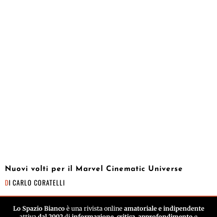
Nuovi volti per il Marvel Cinematic Universe
DI
CARLO CORATELLI
Lo Spazio Bianco
è una rivista online
amatoriale e indipendente
attiva
dal 2002
di
informazione
,
critica
,
approfondimento
e