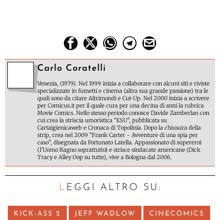
Carlo Coratelli
Venezia, (1979). Nel 1999 inizia a collaborare con alcuni siti e riviste
specializzate in fumetti e cinema (altra sua grande passione) tra le
quali sono da citare Altrimondi e Cut-Up. Nel 2000 inizia a scrivere
per Comicus.it per il quale cura per una decina di anni la rubrica
Movie Comics. Nello stesso periodo conosce Davide Zamberlan con
cui crea la striscia umoristica "ESU", pubblicata su
Cartaigienicaweb e Cronaca di Topolinia. Dopo la chiusura della
strip, crea nel 2009 "Frank Carter - Avventure di una spia per
caso", disegnata da Fortunato Latella. Appassionato di supereroi
(l'Uomo Ragno soprattutto) e strisce sindacate americane (Dick
Tracy e Alley Oop su tutte), vive a Bologna dal 2006.
LEGGI ALTRO SU:
KICK-ASS 2
JEFF WADLOW
CINECOMICS