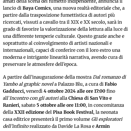
amati della scena del fumetto indipendente, annuncia il
lancio di
Baya Comics
, una nuova realtà editoriale che, a
partire dalla trasposizione fumettistica di autori più
ricercati, vissuti a cavallo tra il XIX e XX secolo, sarà in
grado di favorire la valorizzazione della lettura alla luce di
una differente temperie culturale. Questo grazie anche e
soprattutto al coinvolgimento di artisti nazionali e
internazionali, capaci di conferire con il loro estro una
moderna e intrigante linearità narrativa, avendo cura di
preservare le atmosfere dell’epoca.
A partire dall’inaugurazione della mostra
Dal romanzo di
Yambo al
graphic novel
a Palazzo Blu, a cura di
Fabio
Gadducci,
venerdì
4 ottobre 2024 alle ore 17:00
fino
all’
Incontro con gli autori
alla
Chiesa di San Vito e
Ranieri
, sabato
5 ottobre alle ore 11:00
, in concomitanza
della
XXII edizione
del
Pisa Book Festival
, la neonata
casa editrice presenterà il primo volume
Gli esploratori
dell’infinito
realizzato da Davide La Rosa e
Armin