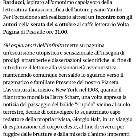
Barducci
, ispirato all’omonimo capolavoro della
letteratura fantascientifica dell’autore pisano Yambo.
Per l’occasione sarà realizzato altresì un
Incontro con gli
autori
nella
serata del 4 ottobre
al caffè letterario
Volta
Pagina
di Pisa alle ore
21.00
.
Gli esploratori dell’infinito
mette su pagnina
un’escursione utopistica e sensazionale all’insegna di
prodigi, stramberie e dissertazioni scientifiche, al fine di
introdurre il lettore alla visionarietà avveniristica,
mantenendo comunque ben saldo lo sguardo verso il
pragmatico e familiare Presente del nostro Pianeta.
L’avventura ha inizio a New York nel 1908, quando il
filantropo moralista Harry Stharr, una volta appresa la
notizia del passaggio del bolide “Cupido” vicino al suolo
terrestre, decide di coinvolgere lo squattrinato capo
redattore della propria rivista, Giorgio Halt, in un viaggio
di esplorazione del corpo celeste, al fine di viverci per
fuggire dalle brutture e dalla miseria d’animo imperanti