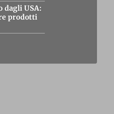
o dagli USA:
re prodotti