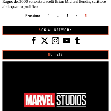
Ragno del 2000 sono stati scelti Brian Michael Bendis, scrittore
abile quanto prolifico
Prossimo
1
…
3
4
5
SOCIAL NETWORK
NOTIZIE