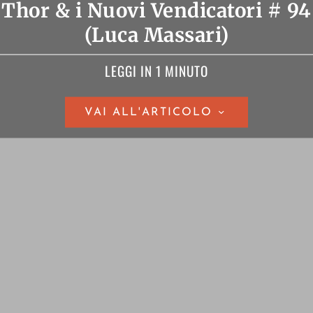
Thor & i Nuovi Vendicatori # 94
(Luca Massari)
LEGGI IN 1 MINUTO
VAI ALL'ARTICOLO