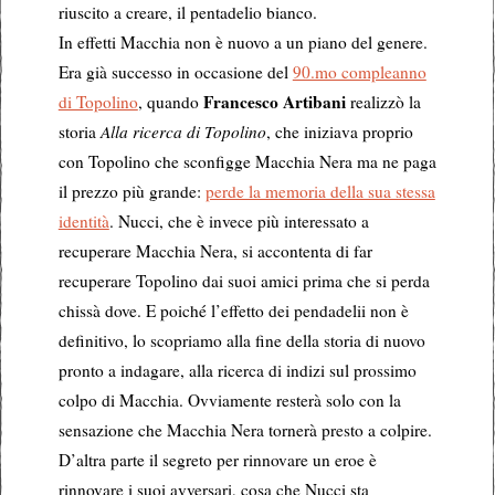
riuscito a creare, il pentadelio bianco.
In effetti Macchia non è nuovo a un piano del genere.
Era già successo in occasione del
90.mo compleanno
Francesco Artibani
di Topolino
, quando
realizzò la
storia
Alla ricerca di Topolino
, che iniziava proprio
con Topolino che sconfigge Macchia Nera ma ne paga
il prezzo più grande:
perde la memoria della sua stessa
identità
. Nucci, che è invece più interessato a
recuperare Macchia Nera, si accontenta di far
recuperare Topolino dai suoi amici prima che si perda
chissà dove. E poiché l’effetto dei pendadelii non è
definitivo, lo scopriamo alla fine della storia di nuovo
pronto a indagare, alla ricerca di indizi sul prossimo
colpo di Macchia. Ovviamente resterà solo con la
sensazione che Macchia Nera tornerà presto a colpire.
D’altra parte il segreto per rinnovare un eroe è
rinnovare i suoi avversari, cosa che Nucci sta