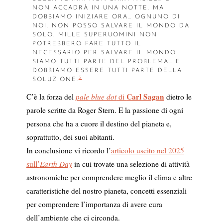
NON ACCADRÀ IN UNA NOTTE. MA
DOBBIAMO INIZIARE ORA… OGNUNO DI
NOI. NON POSSO SALVARE IL MONDO DA
SOLO. MILLE SUPERUOMINI NON
POTREBBERO FARE TUTTO IL
NECESSARIO PER SALVARE IL MONDO.
SIAMO TUTTI PARTE DEL PROBLEMA… E
DOBBIAMO ESSERE TUTTI PARTE DELLA
3
SOLUZIONE.
Carl Sagan
C’è la forza del
pale blue dot
di
dietro le
parole scritte da Roger Stern. E la passione di ogni
persona che ha a cuore il destino del pianeta e,
soprattutto, dei suoi abitanti.
In conclusione vi ricordo l’
articolo uscito nel 2025
sull’
Earth Day
in cui trovate una selezione di attività
astronomiche per comprendere meglio il clima e altre
caratteristiche del nostro pianeta, concetti essenziali
per comprendere l’importanza di avere cura
dell’ambiente che ci circonda.