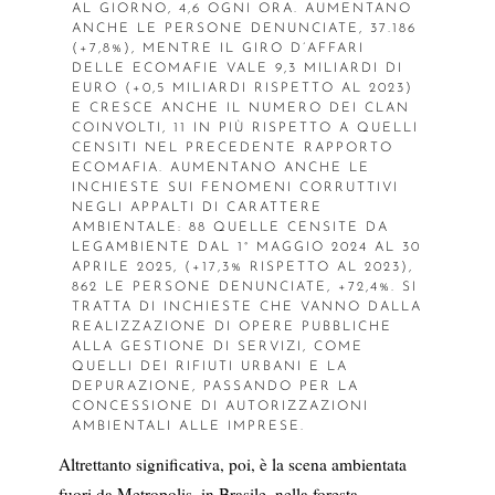
AL GIORNO, 4,6 OGNI ORA. AUMENTANO
ANCHE LE PERSONE DENUNCIATE, 37.186
(+7,8%), MENTRE IL GIRO D’AFFARI
DELLE ECOMAFIE VALE 9,3 MILIARDI DI
EURO (+0,5 MILIARDI RISPETTO AL 2023)
E CRESCE ANCHE IL NUMERO DEI CLAN
COINVOLTI, 11 IN PIÙ RISPETTO A QUELLI
CENSITI NEL PRECEDENTE RAPPORTO
ECOMAFIA. AUMENTANO ANCHE LE
INCHIESTE SUI FENOMENI CORRUTTIVI
NEGLI APPALTI DI CARATTERE
AMBIENTALE: 88 QUELLE CENSITE DA
LEGAMBIENTE DAL 1° MAGGIO 2024 AL 30
APRILE 2025, (+17,3% RISPETTO AL 2023),
862 LE PERSONE DENUNCIATE, +72,4%. SI
TRATTA DI INCHIESTE CHE VANNO DALLA
REALIZZAZIONE DI OPERE PUBBLICHE
ALLA GESTIONE DI SERVIZI, COME
QUELLI DEI RIFIUTI URBANI E LA
DEPURAZIONE, PASSANDO PER LA
CONCESSIONE DI AUTORIZZAZIONI
AMBIENTALI ALLE IMPRESE.
Altrettanto significativa, poi, è la scena ambientata
fuori da Metropolis, in Brasile, nella foresta