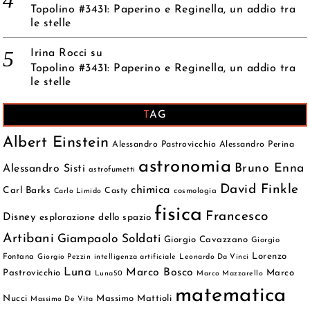
Topolino #3431: Paperino e Reginella, un addio tra
le stelle
Irina Rocci
su
Topolino #3431: Paperino e Reginella, un addio tra
le stelle
TAG
Albert Einstein
Alessandro Pastrovicchio
Alessandro Perina
astronomia
Bruno Enna
Alessandro Sisti
astrofumetti
David Finkle
chimica
Carl Barks
Casty
cosmologia
Carlo Limido
fisica
Francesco
Disney
esplorazione dello spazio
Artibani
Giampaolo Soldati
Giorgio Cavazzano
Giorgio
Lorenzo
Fontana
Giorgio Pezzin
intelligenza artificiale
Leonardo Da Vinci
Luna
Marco Bosco
Pastrovicchio
Marco
Luna50
Marco Mazzarello
matematica
Nucci
Massimo Mattioli
Massimo De Vita