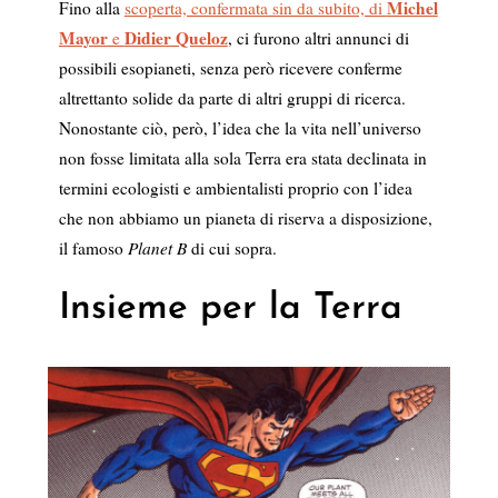
Michel
Fino alla
scoperta, confermata sin da subito, di
Mayor
Didier Queloz
e
, ci furono altri annunci di
possibili esopianeti, senza però ricevere conferme
altrettanto solide da parte di altri gruppi di ricerca.
Nonostante ciò, però, l’idea che la vita nell’universo
non fosse limitata alla sola Terra era stata declinata in
termini ecologisti e ambientalisti proprio con l’idea
che non abbiamo un pianeta di riserva a disposizione,
il famoso
Planet B
di cui sopra.
Insieme per la Terra