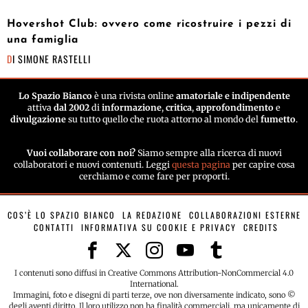
Hovershot Club: ovvero come ricostruire i pezzi di
una famiglia
DI
SIMONE RASTELLI
Lo Spazio Bianco
è una rivista online
amatoriale e indipendente
attiva
dal 2002
di
informazione
,
critica
,
approfondimento
e
divulgazione
su tutto quello che ruota attorno al mondo del
fumetto
.
Vuoi collaborare con noi?
Siamo sempre alla ricerca di nuovi
collaboratori e nuovi contenuti. Leggi
questa pagina
per capire cosa
cerchiamo e come fare per proporti.
COS’È LO SPAZIO BIANCO
LA REDAZIONE
COLLABORAZIONI ESTERNE
CONTATTI
INFORMATIVA SU COOKIE E PRIVACY
CREDITS
I contenuti sono diffusi in Creative Commons Attribution-NonCommercial 4.0
International.
Immagini, foto e disegni di parti terze, ove non diversamente indicato, sono ©
degli aventi diritto. Il loro utilizzo non ha finalità commerciali, ma unicamente di